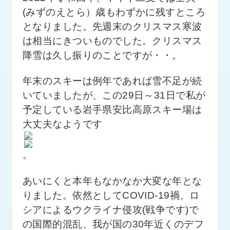
品
(みずのえとら）歳もわずかに残すところ
情
報
となりました。先週末のクリスマス寒波
は相当にきついものでした。クリスマス
受
降雪は久し振りのことですが・・。
注
事
年末のスキーは例年であれば雪不足が続
例
いていましたが、この29日～31日で私が
取
予定している岩手県安比高原スキー場は
扱
大丈夫なようです
メ
ー
カ
。
ー
あいにくと本年もなかなか大変な年とな
お
知
りました。依然としてCOVID-19禍、ロ
ら
シアによるウクライナ侵攻(戦争です)で
せ/
の国際的混乱、我が国の30年近くのデフ
ブ