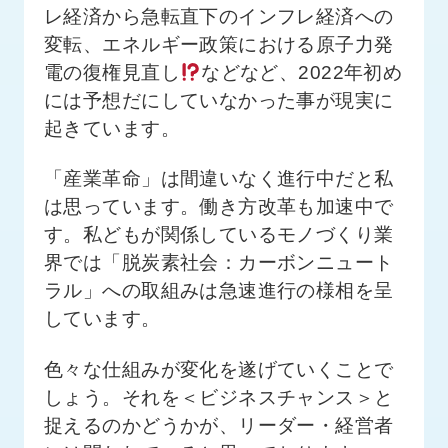
ロ
レ経済から急転直下のインフレ経済への
グ
変転、エネルギー政策における原子力発
電の復権見直し
などなど、2022年初め
採
には予想だにしていなかった事が現実に
用
起きています。
情
報
「産業革命」は間違いなく進行中だと私
お
メ
は思っています。働き方改革も加速中で
問
ル
い
マ
す。私どもが関係しているモノづくり業
合
ガ
界では「脱炭素社会：カーボンニュート
わ
登
ラル」への取組みは急速進行の様相を呈
せ
録
しています。
awasangyo_nbc
色々な仕組みが変化を遂げていくことで
しょう。それを＜ビジネスチャンス＞と
捉えるのかどうかが、リーダー・経営者