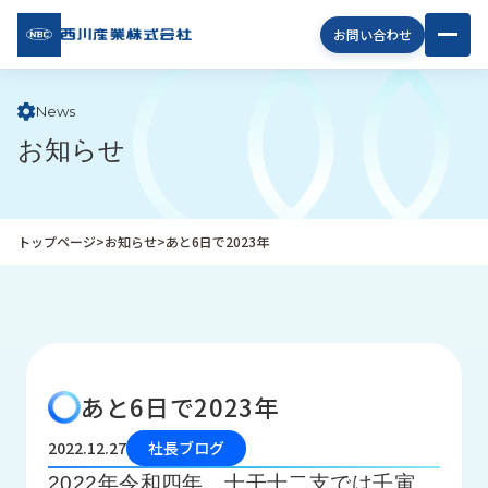
西川
お問い合わせ
産業
株式
会社
News
お知らせ
企
業
情
報
トップページ
>
お知らせ
>
あと6日で2023年
私
た
ち
の
取
り
あと6日で2023年
組
み
2022.12.27
社長ブログ
商
2022年令和四年、十干十二支では壬寅