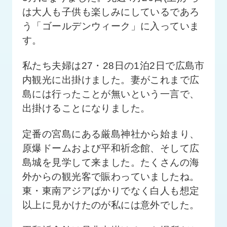
品
は大人も子供も楽しみにしているであろ
情
報
う「ゴールデンウィーク」に入っていま
す。
受
注
私たち夫婦は27・28日の1泊2日で広島市
事
内観光に出掛けました。妻がこれまで広
例
島には行ったことが無いという一言で、
取
出掛けることになりました。
扱
メ
定番の宮島にある厳島神社から始まり、
ー
カ
原爆ドームおよび平和祈念館、そして広
ー
島城を見学して来ました。たくさんの海
外からの観光客で賑わっていましたね。
お
東・東南アジアばかりでなく白人も想定
知
ら
以上に見かけたのが私には意外でした。
せ/
ブ