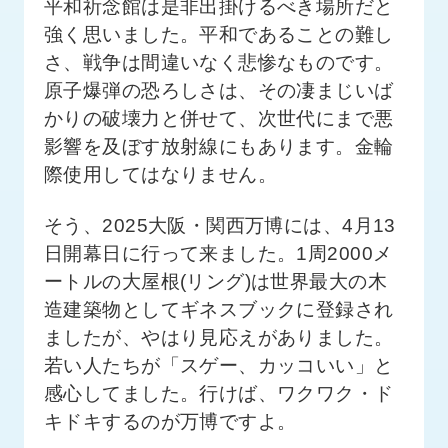
平和祈念館は是非出掛けるべき場所だと
ロ
強く思いました。平和であることの難し
グ
さ、戦争は間違いなく悲惨なものです。
原子爆弾の恐ろしさは、その凄まじいば
採
用
かりの破壊力と併せて、次世代にまで悪
情
影響を及ぼす放射線にもあります。金輪
報
際使用してはなりません。
お
メ
問
ル
そう、2025大阪・関西万博には、4月13
い
マ
日開幕日に行って来ました。1周2000メ
合
ガ
わ
登
ートルの大屋根(リング)は世界最大の木
せ
録
造建築物としてギネスブックに登録され
awasangyo_nbc
ましたが、やはり見応えがありました。
若い人たちが「スゲー、カッコいい」と
感心してました。行けば、ワクワク・ド
キドキするのが万博ですよ。