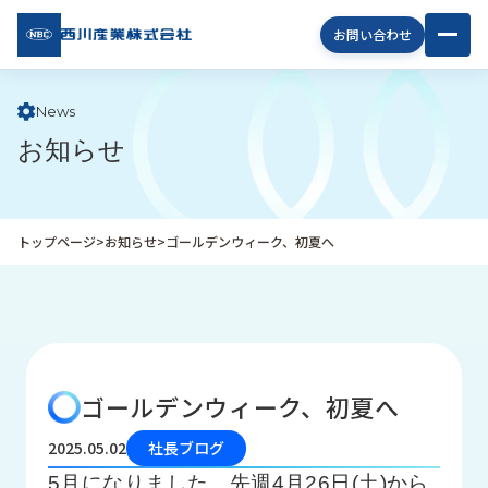
西川
お問い合わせ
産業
株式
会社
News
お知らせ
企
業
情
報
トップページ
>
お知らせ
>
ゴールデンウィーク、初夏へ
私
た
ち
の
取
り
ゴールデンウィーク、初夏へ
組
み
2025.05.02
社長ブログ
商
5月になりました。先週4月26日(土)から