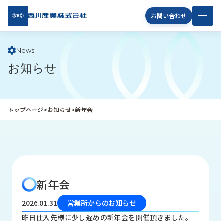
西川
お問い合わせ
産業
株式
会社
News
お知らせ
企
業
情
報
トップページ
>
お知らせ
>
新年会
私
た
ち
の
取
り
新年会
組
み
2026.01.31
営業所からのお知らせ
商
昨日仕入先様に少し遅めの新年会を開催頂きました。