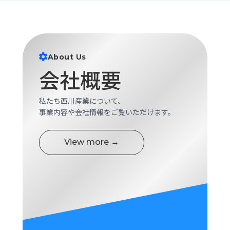
ロ
グ
採
About Us
用
会社概要
情
報
お
メ
私たち西川産業について、
問
ル
事業内容や会社情報をご覧いただけます。
い
マ
合
ガ
わ
登
View more →
せ
録
awasangyo_nbc