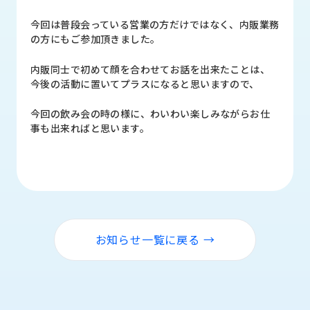
品
情
今回は普段会っている営業の方だけではなく、内販業務
報
の方にもご参加頂きました。
受
内販同士で初めて顔を合わせてお話を出来たことは、
注
今後の活動に置いてプラスになると思いますので、
事
例
今回の飲み会の時の様に、わいわい楽しみながらお仕
事も出来ればと思います。
取
扱
メ
ー
カ
ー
お知らせ一覧に戻る →
お
知
ら
せ/
ブ