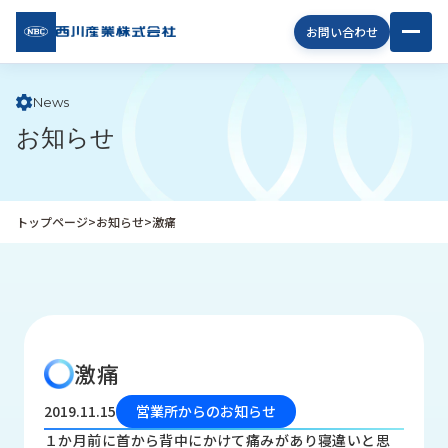
西川
お問い合わせ
産業
株式
会社
News
お知らせ
企
業
情
報
トップページ
>
お知らせ
>
激痛
私
た
ち
の
取
り
激痛
組
み
2019.11.15
営業所からのお知らせ
商
１か月前に首から背中にかけて痛みがあり寝違いと思