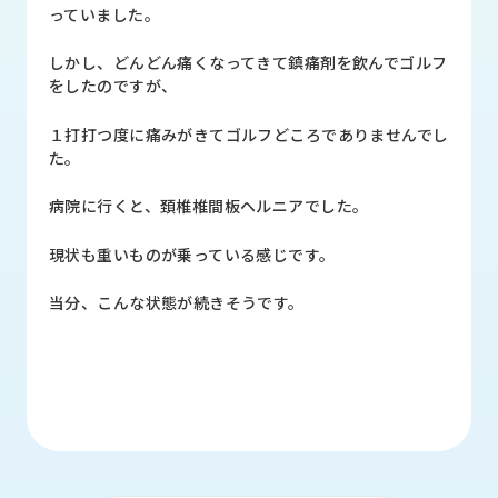
品
っていました。
情
報
しかし、どんどん痛くなってきて鎮痛剤を飲んでゴルフ
をしたのですが、
受
注
１打打つ度に痛みがきてゴルフどころでありませんでし
事
た。
例
病院に行くと、頚椎椎間板ヘルニアでした。
取
扱
現状も重いものが乗っている感じです。
メ
ー
当分、こんな状態が続きそうです。
カ
ー
お
知
ら
せ/
ブ