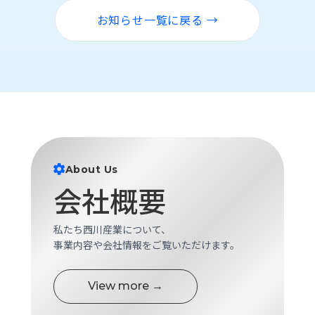
ロ
お知らせ一覧に戻る →
グ
採
用
情
報
お
メ
問
ル
い
マ
About Us
合
ガ
会社概要
わ
登
せ
録
私たち西川産業について、
awasangyo_nbc
事業内容や会社情報をご覧いただけます。
View more →