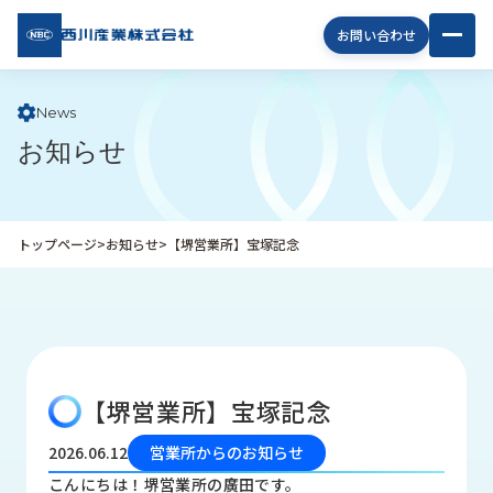
西川
お問い合わせ
産業
株式
会社
News
お知らせ
企
業
情
報
トップページ
>
お知らせ
>
【堺営業所】宝塚記念
私
た
ち
の
取
り
【堺営業所】宝塚記念
組
み
2026.06.12
営業所からのお知らせ
商
こんにちは！堺営業所の廣田です。