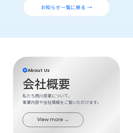
ロ
お知らせ一覧に戻る →
グ
採
用
情
報
お
メ
問
ル
い
マ
About Us
合
ガ
会社概要
わ
登
せ
録
私たち西川産業について、
awasangyo_nbc
事業内容や会社情報をご覧いただけます。
View more →