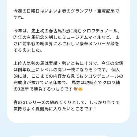
品
情
今週の日曜日はいよいよ春のグランプリ・宝塚記念で
報
すね。
受
今年は、史上初の春古馬3冠に挑むクロワデュノール、
注
昨年の有馬記念を制したミュージアムマイルなど、 ま
事
さに前半戦の総決算にふさわしい豪華メンバーが顔を
例
そろえました。
取
上位人気勢の馬は実績・勢いともに十分で、今年の宝塚
扱
は例年以上にレベルの高い一戦になりそうです。 個人
メ
的には、ここまでの内容から見てもクロワデュノールの
ー
完成度が抜けている印象で、 馬券は現時点でクロワ軸
カ
の3連単で勝負するつもりです
ー
春のG1シリーズの締めくくりとして、しっかり当てて
気持ちよく夏競馬に入りたいところです！
お
知
ら
せ/
ブ