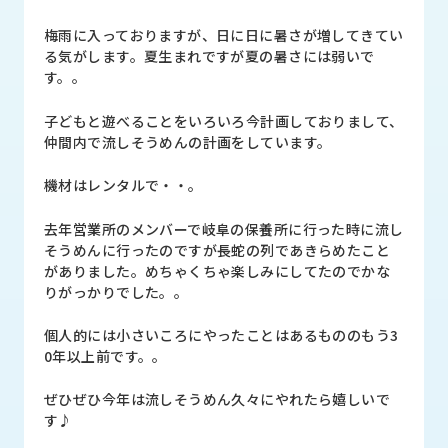
品
情
梅雨に入っておりますが、日に日に暑さが増してきてい
報
る気がします。夏生まれですが夏の暑さには弱いで
す。。
受
注
子どもと遊べることをいろいろ今計画しておりまして、
事
仲間内で流しそうめんの計画をしています。
例
機材はレンタルで・・。
取
扱
去年営業所のメンバーで岐阜の保養所に行った時に流し
メ
そうめんに行ったのですが長蛇の列であきらめたこと
ー
がありました。めちゃくちゃ楽しみにしてたのでかな
カ
りがっかりでした。。
ー
個人的には小さいころにやったことはあるもののもう3
0年以上前です。。
お
知
ら
ぜひぜひ今年は流しそうめん久々にやれたら嬉しいで
せ/
す♪
ブ