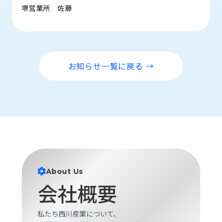
ロ
堺営業所 佐藤
グ
採
用
お知らせ一覧に戻る →
情
報
お
メ
問
ル
い
マ
合
ガ
わ
登
せ
録
awasangyo_nbc
About Us
会社概要
私たち西川産業について、