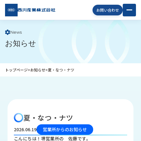
西川
お問い合わせ
産業
株式
会社
News
お知らせ
企
業
情
報
トップページ
>
お知らせ
>
夏・なつ・ナツ
私
た
ち
の
取
り
夏・なつ・ナツ
組
み
2026.06.19
営業所からのお知らせ
商
こんにちは！堺営業所の 佐藤です。