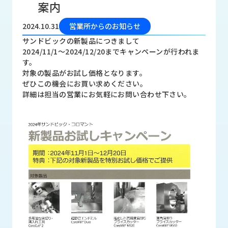
案内
品
情
報
2024.10.31
営業所からのお知らせ
サンドビックの新製品につきまして
受
2024/11/1～2024/12/20までキャンペーンが行われま
注
す。
事
対象の製品がお試し価格となります。
例
ぜひこの機会にお買い求めください。
詳細は担当の営業にお気軽にお問い合わせ下さい。
取
扱
メ
ー
カ
ー
お
知
ら
せ/
ブ