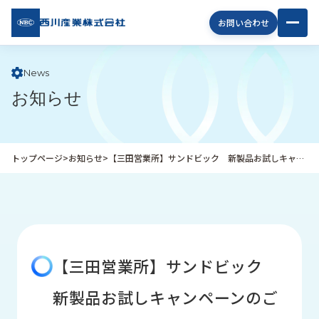
西川
お問い合わせ
産業
株式
会社
News
お知らせ
企
業
情
報
トップページ
>
お知らせ
>
【三田営業所】サンドビック 新製品お試しキャンペーンのご案内
私
た
ち
の
取
り
【三田営業所】サンドビック
組
み
新製品お試しキャンペーンのご
商