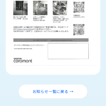
ロ
グ
採
用
情
報
お
メ
問
ル
い
マ
合
ガ
わ
登
せ
録
awasangyo_nbc
お知らせ一覧に戻る →