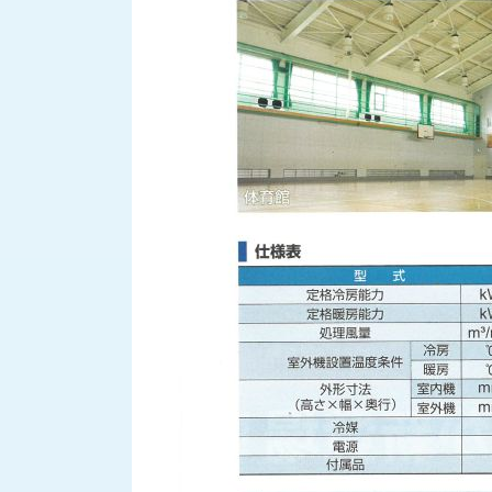
ス
納
テ
期
ム
機
機
械
器
情
メ
報
カ
工
ト
作
ロ・
機
制
械
御
の
機
自
器
動
化,AI,
IoT
お
知
ら