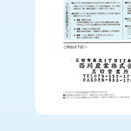
せ/
ブ
ロ
グ
お
知
ら
せ
営
業
所
ブ
ロ
グ
社
長
ブ