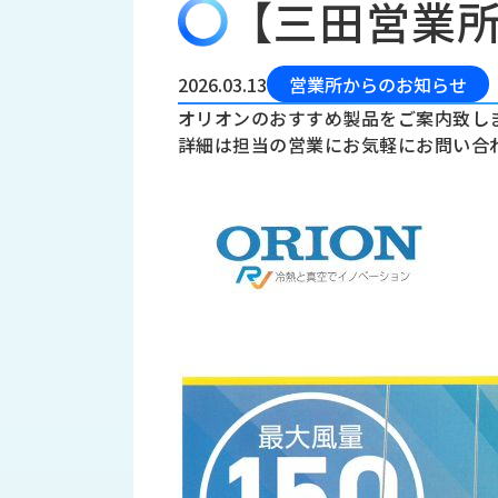
【三田営業
会
う
社
れ
り
概
し
組
要
か
2026.03.13
営業所からのお知らせ
っ
経
み
オリオンのおすすめ製品をご案内致し
た
営
詳細は担当の営業にお気軽にお問い合
受
理
私
注
念
た
ち
拠
の
点
取
取
一
り
扱
覧
組
メ
西
み
川
ー
サ
産
ス
業
カ
テ
の
ナ
ー
沿
ビ
革
リ
工