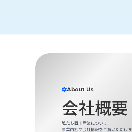
ロ
グ
お
メ
採
問
ル
用
い
マ
情
合
ガ
報
わ
登
せ
録
@nishikawasangyo_nbc
About Us
会社概要
私たち西川産業について、
事業内容や会社情報をご覧いただけま