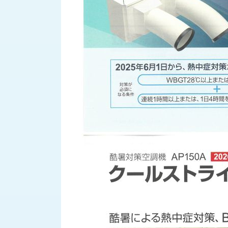
す
定・
す
作
め
業
商
工
品
具
情
環
報
境
エ
機
ン
器・
ジ
工
ニ
場
ア
設
リ
備
ン
マ
グ
テ
情
ハ
報
ン・
中
FA
古・
シ
短