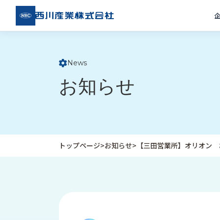
西川
産業
株式
会社
News
ト
お知らせ
ッ
プ
ペ
ー
ジ
トップページ
>
お知らせ
>
【三田営業所】オリオン 
企
私
受
業
た
注
情
ち
事
報
の
例
取