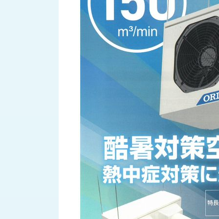
財
テ
作
務
ィ
機
情
械・
福
報
鍛
利
圧
一
厚
機
般
生
械・
事
CAD/CAM
業
主
商
ロ
行
ボ
品
動
ッ
計
情
ト
画
切
報
私
削・
た
ツ
新
ち
ー
着
の
リ
一
強
ン
覧
み
グ・
お
測