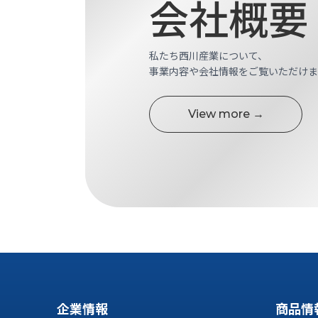
会社概要
す
定・
す
作
め
業
商
私たち西川産業について、
工
品
事業内容や会社情報をご覧いただけま
具
情
環
報
境
View more →
エ
機
ン
器・
ジ
工
ニ
場
ア
設
リ
備
ン
マ
グ
テ
情
ハ
報
ン・
中
FA
古・
企業情報
商品情
シ
短