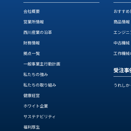
ス
納
テ
会社概要
おすすめ
期
ム
機
機
営業所情報
商品情報
械
器
情
西川産業の沿革
エンジニ
メ
報
財務情報
中古機械
カ
工
ト
作
拠点一覧
工作機械の自
ロ・
機
制
一般事業主行動計画
械
御
受注事
の
私たちの強み
機
自
器
私たちの取り組み
動
うれしか
化,AI,
健康経営
IoT
お
ホワイト企業
知
サステナビリティ
ら
福利厚生