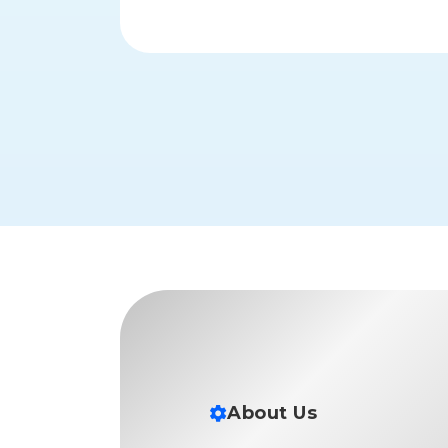
財
テ
作
務
ィ
機
情
械・
福
報
鍛
利
圧
一
厚
機
般
生
械・
事
CAD/CAM
業
主
商
ロ
行
ボ
品
動
ッ
計
情
ト
画
切
報
私
削・
た
ツ
新
ち
ー
着
の
リ
一
強
ン
覧
About Us
み
グ・
お
測