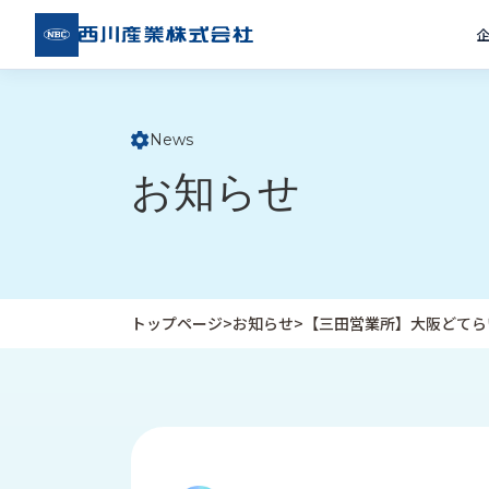
西川
産業
株式
会社
News
ト
お知らせ
ッ
プ
ペ
ー
ジ
トップページ
>
お知らせ
>
【三田営業所】大阪どてら
企
私
受
業
た
注
情
ち
事
報
の
例
取