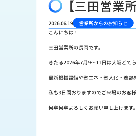
【三田営業
会
う
社
れ
り
概
し
組
要
か
2026.06.19
営業所からのお知らせ
っ
経
み
こんにちは！
た
営
受
理
私
三田営業所の長岡です。
注
念
た
ち
拠
きたる2026年7月9～11日は大阪ど
の
点
取
取
一
最新機械設備や省エネ・省人化・遮熱
り
扱
覧
組
メ
西
み
私も3日間おりますのでご来場のお客
川
ー
サ
産
ス
何卒何卒よろしくお願い申し上げます
業
カ
テ
の
ナ
ー
沿
ビ
革
リ
工