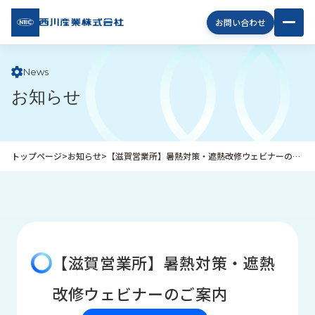
西川
お問い合わせ
産業
株式
会社
News
お知らせ
企
業
情
報
トップページ
>
お知らせ
>
【滋賀営業所】暑熱対策・遮熱改修ウェビナーのご案内
私
た
ち
の
取
り
【滋賀営業所】暑熱対策・遮熱
組
み
改修ウェビナーのご案内
商