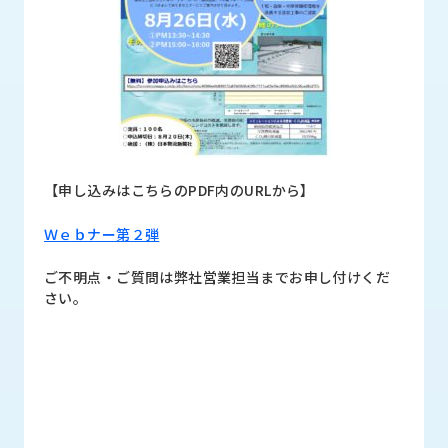
ロ
グ
採
用
情
報
【申し込みはこちらのPDF内のURLから】
お
メ
問
ル
い
マ
Ｗｅｂナー第２弾
合
ガ
わ
登
ご不明点・ご質問は弊社営業担当までお申し付けくだ
せ
録
さい。
awasangyo_nbc