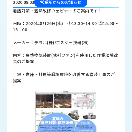
2020.08.03
営業所からのお知らせ
品
情
暑熱対策・遮熱改修ウェビナーのご案内です！
報
日時：2020年8月26日(水) ①13:30~14:30 ②15:00～
受
16：00
注
事
メーカー：テラル(株)/エスケー技研(株)
例
内容：暑熱換気装置(誘引ファン)を使用した作業環境改
取
善のご提案
扱
メ
工場・倉庫・社屋等職場環境を改善する塗装工事のご
ー
提案
カ
ー
お
知
ら
せ/
ブ