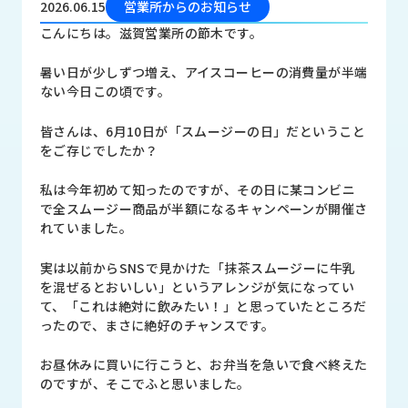
2026.06.15
営業所からのお知らせ
品
情
こんにちは。滋賀営業所の節木です。
報
暑い日が少しずつ増え、アイスコーヒーの消費量が半端
受
ない今日この頃です。
注
事
皆さんは、6月10日が「スムージーの日」だということ
例
をご存じでしたか？
取
私は今年初めて知ったのですが、その日に某コンビニ
扱
で全スムージー商品が半額になるキャンペーンが開催さ
メ
れていました。
ー
カ
実は以前からSNSで見かけた「抹茶スムージーに牛乳
ー
を混ぜるとおいしい」というアレンジが気になってい
て、「これは絶対に飲みたい！」と思っていたところだ
ったので、まさに絶好のチャンスです。
お
知
ら
お昼休みに買いに行こうと、お弁当を急いで食べ終えた
せ/
のですが、そこでふと思いました。
ブ