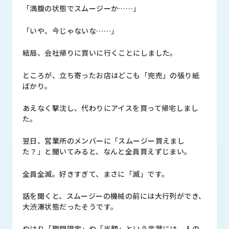
ロ
「満腹の状態でスムージーか……」
グ
「いや、今じゃないな……」
採
結局、会社帰りに買いに行くことにしました。
用
情
ところが、立ち寄ったお店はどこも「完売」の張り紙
報
ばかり。
お
メ
あえなく撃沈し、代わりにアイスを買って帰宅しまし
問
ル
た。
い
マ
合
ガ
わ
登
翌日、営業所のメンバーに「スムージー買えまし
せ
録
た？」と聞いてみると、なんと全員買えずじまい。
awasangyo_nbc
全員全滅。好きすぎて、まさに「滅」です。
話を聞くと、スムージーの機械の前には大行列ができ、
大渋滞状態だったそうです。
やはり「期間限定」や「半額」という言葉には、人の