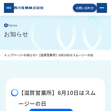
西川
お問い合わせ
産業
株式
会社
News
お知らせ
企
業
情
報
トップページ
>
お知らせ
>
【滋賀営業所】6月10日はスムージーの日
私
た
ち
の
取
り
【滋賀営業所】6月10日はスム
組
み
ージーの日
商