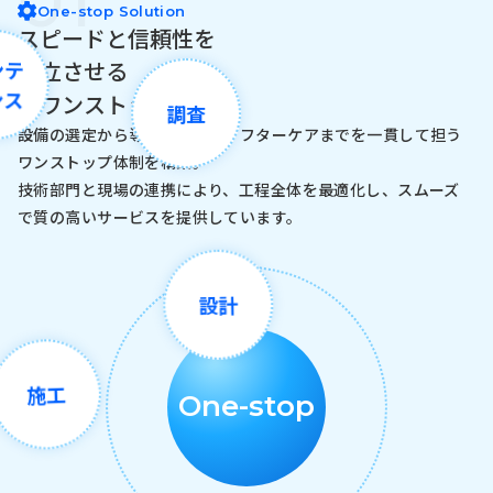
01
One-stop Solution
スピードと信頼性を
ンテ
両立させる
ンス
「ワンストップ体制」
調査
設備の選定から導入、施工、アフターケアまでを一貫して担う
ワンストップ体制を構築。
技術部門と現場の連携により、工程全体を最適化し、スムーズ
で質の高いサービスを提供しています。
設計
施工
One-stop