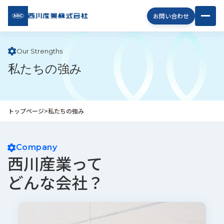
西川
お問い合わせ
産業
株式
会社
Our Strengths
私たちの強み
企
業
情
報
トップページ
>
私たちの強み
私
た
ち
Company
の
西川産業って
取
り
どんな会社？
組
み
商