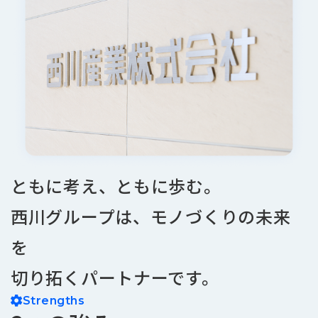
品
情
報
受
注
事
例
取
扱
メ
ともに考え、ともに歩む。
ー
カ
西川グループは、モノづくりの未来
ー
を
お
知
切り拓くパートナーです。
ら
せ/
Strengths
ブ