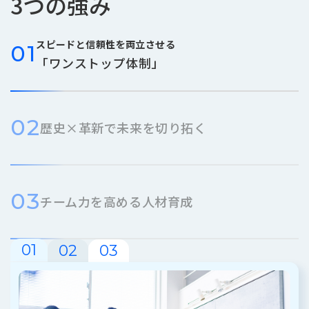
3つの強み
ロ
グ
スピードと信頼性を両立させる
01
「ワンストップ体制」
採
用
情
報
02
歴史×革新で未来を切り拓く
お
メ
問
ル
い
マ
合
ガ
わ
登
03
チーム力を高める人材育成
せ
録
awasangyo_nbc
01
02
03