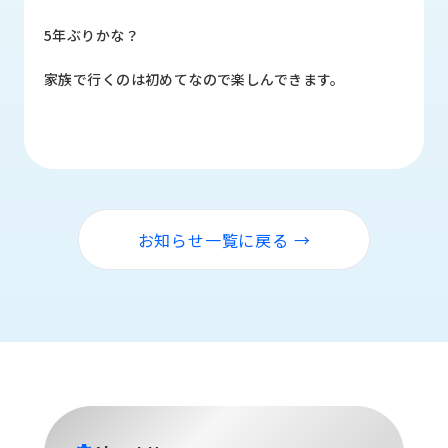
品
情
5年ぶりかな？
報
家族で行くのは初めてなので楽しんできます。
受
注
事
例
取
扱
お知らせ一覧に戻る →
メ
ー
カ
ー
お
知
ら
せ/
ブ