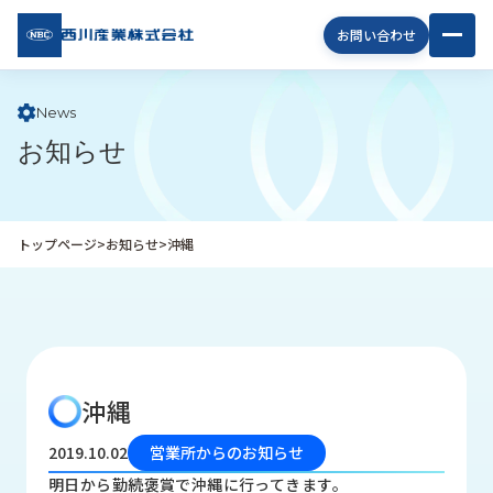
西川
お問い合わせ
産業
株式
会社
News
お知らせ
企
業
情
報
トップページ
>
お知らせ
>
沖縄
私
た
ち
の
取
り
沖縄
組
み
2019.10.02
営業所からのお知らせ
商
明日から勤続褒賞で沖縄に行ってきます。