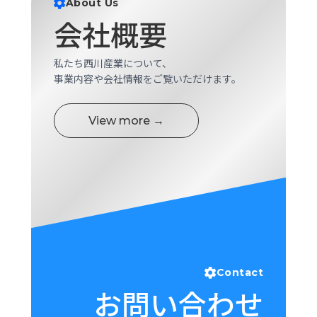
About Us
ロ
会社概要
グ
私たち西川産業について、
採
事業内容や会社情報をご覧いただけます。
用
情
報
View more →
お
メ
問
ル
い
マ
合
ガ
わ
登
せ
録
awasangyo_nbc
Contact
お問い合わせ