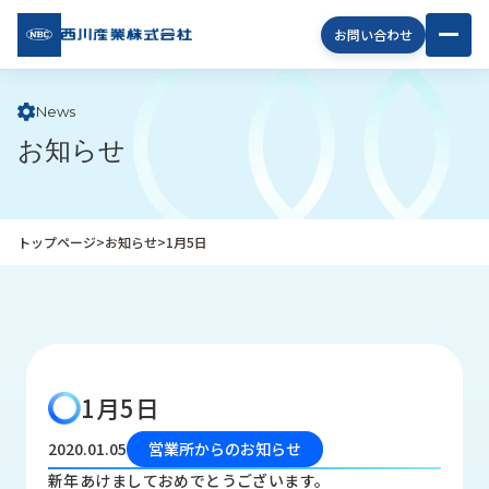
西川
お問い合わせ
産業
株式
会社
News
お知らせ
企
業
情
報
トップページ
>
お知らせ
>
1月5日
私
た
ち
の
取
り
1月5日
組
み
2020.01.05
営業所からのお知らせ
商
新年あけましておめでとうございます。