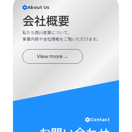
ロ
About Us
グ
会社概要
採
私たち西川産業について、
用
事業内容や会社情報をご覧いただけます。
情
報
お
メ
View more →
問
ル
い
マ
合
ガ
わ
登
せ
録
awasangyo_nbc
Contact