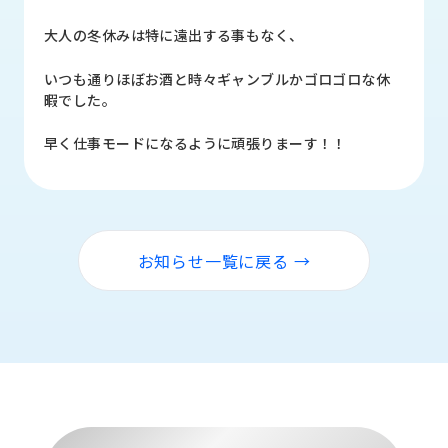
品
情
大人の冬休みは特に遠出する事もなく、
報
いつも通りほぼお酒と時々ギャンブルかゴロゴロな休
受
暇でした。
注
事
早く仕事モードになるように頑張りまーす！！
例
取
扱
メ
お知らせ一覧に戻る →
ー
カ
ー
お
知
ら
せ/
ブ