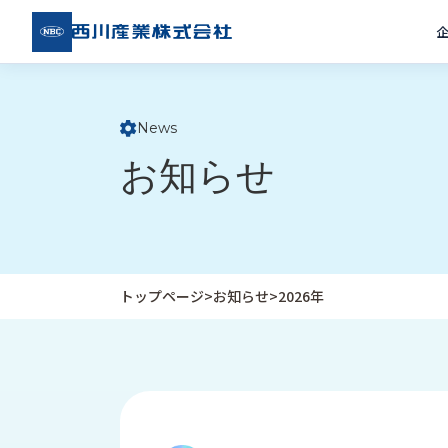
西川
産業
株式
会社
News
ト
お知らせ
ッ
プ
ペ
ー
ジ
トップページ
>
お知らせ
>
2026年
企
私
受
業
た
注
情
ち
事
報
の
例
取