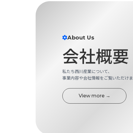
ス
納
テ
期
ム
機
機
械
器
情
メ
About Us
報
カ
会社概要
工
ト
作
ロ・
機
制
械
御
私たち西川産業について、
の
機
事業内容や会社情報をご覧いただけま
自
器
動
化,AI,
View more →
IoT
お
知
ら