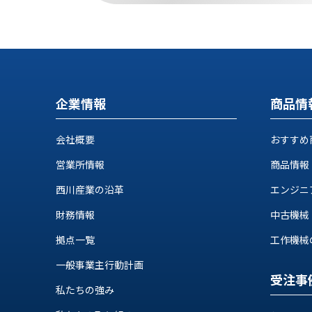
せ/
ブ
ロ
グ
企業情報
商品情
お
知
ら
会社概要
おすすめ
せ
営業所情報
商品情報
営
業
西川産業の沿革
エンジニ
所
財務情報
中古機械
ブ
ロ
拠点一覧
工作機械の自
グ
一般事業主行動計画
社
受注事
長
私たちの強み
ブ