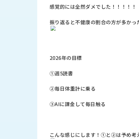
財
テ
作
感覚的には全然ダメでした！！！！！
務
ィ
機
情
械・
福
振り返ると不健康の割合の方が多かっ
報
鍛
利
圧
一
厚
機
般
生
械・
事
CAD/CAM
業
2026年の目標
主
商
ロ
行
ボ
品
①週5読書
動
ッ
計
情
ト
画
②毎日体重計に乗る
切
報
私
削・
た
③AIに課金して毎日触る
ツ
新
ち
ー
着
の
リ
一
強
ン
覧
み
グ・
こんな感じにします！①と②は予め考
お
測