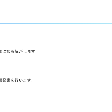
。
年になる気がします
標発表を行います。