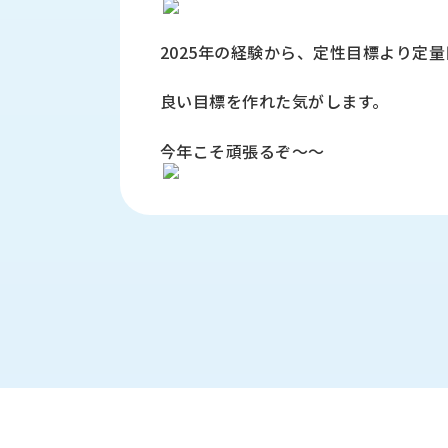
す
定・
す
作
2025年の経験から、定性目標より定
め
業
商
工
品
良い目標を作れた気がします。
具
情
環
報
今年こそ頑張るぞ～～
境
エ
機
ン
器・
ジ
工
ニ
場
ア
設
リ
備
ン
マ
グ
テ
情
ハ
報
ン・
中
FA
古・
シ
短