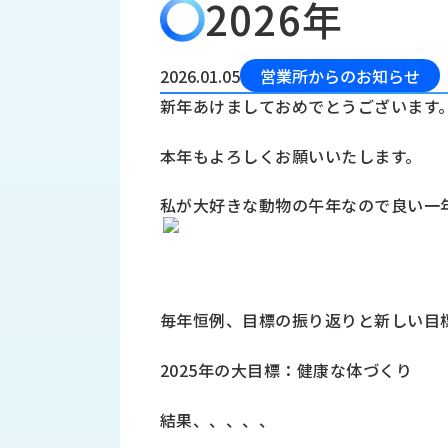
2026年
会
う
社
れ
り
概
し
組
要
か
2026.01.05
営業所からのお知らせ
っ
経
み
新年あけましておめでとうございます
た
営
受
理
私
本年もよろしくお願いいたします。
注
念
た
ち
拠
私が大好きな動物の午年なので良い一
の
点
取
取
一
り
扱
覧
組
メ
西
み
川
毎年恒例、目標の振り返りと新しい目
ー
サ
産
ス
業
カ
2025年の大目標：健康な体づくり
テ
の
ナ
ー
沿
ビ
結果、、、、、
革
リ
工