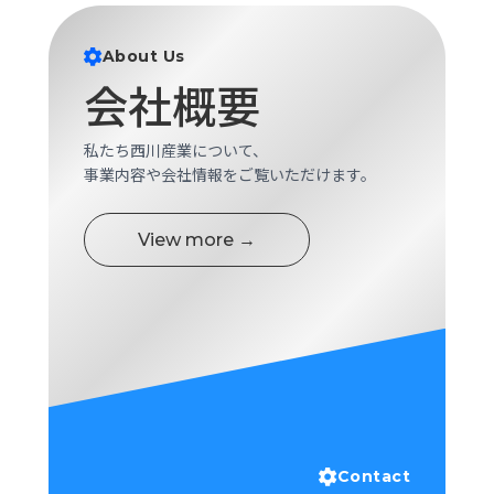
ロ
グ
About Us
会社概要
採
用
情
私たち西川産業について、
報
事業内容や会社情報をご覧いただけます。
お
メ
問
ル
View more →
い
マ
合
ガ
わ
登
せ
録
awasangyo_nbc
Contact