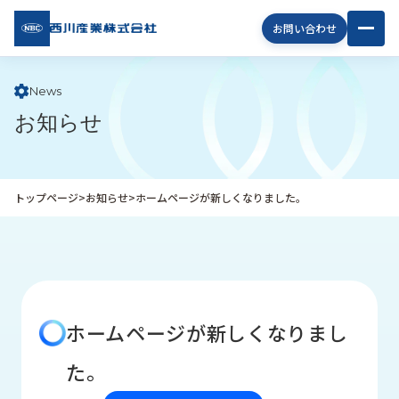
西川
お問い合わせ
産業
株式
会社
News
お知らせ
企
業
情
報
トップページ
>
お知らせ
>
ホームページが新しくなりました。
私
た
ち
の
取
り
ホームページが新しくなりまし
組
み
た。
商