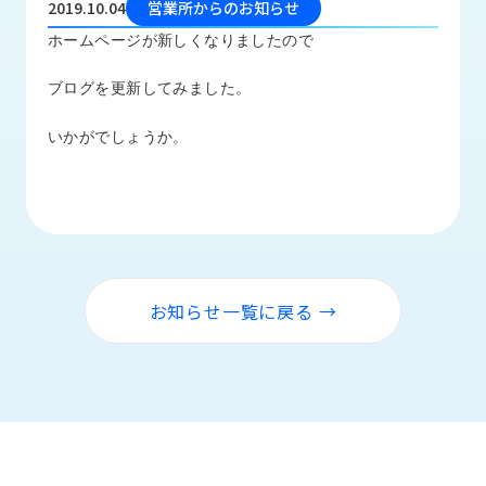
2019.10.04
営業所からのお知らせ
品
情
ホームページが新しくなりましたので
報
ブログを更新してみました。
受
注
いかがでしょうか。
事
例
取
扱
メ
ー
お知らせ一覧に戻る →
カ
ー
お
知
ら
せ/
ブ