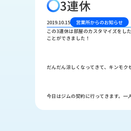
3連休
会
う
社
れ
り
概
し
組
要
か
2019.10.15
営業所からのお知らせ
っ
経
み
この3連休は部屋のカスタマイズをし
た
営
ことができました！
受
理
私
注
念
た
ち
拠
の
点
取
だんだん涼しくなってきて、キンモク
取
一
り
扱
覧
組
メ
西
み
川
ー
今日はジムの契約に行ってきます。一
サ
産
ス
業
カ
テ
の
ナ
ー
沿
ビ
革
リ
工