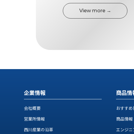
す
定・
す
View more →
作
め
業
商
工
品
具
情
環
報
境
エ
機
ン
器・
ジ
工
ニ
場
ア
設
リ
備
ン
企業情報
商品情
マ
グ
テ
情
会社概要
おすすめ
ハ
報
ン・
営業所情報
商品情報
中
FA
古・
シ
西川産業の沿革
エンジニ
短