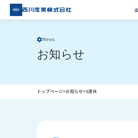
西川
産業
株式
会社
News
ト
お知らせ
ッ
プ
ペ
ー
ジ
トップページ
>
お知らせ
>
3連休
企
私
受
業
た
注
情
ち
事
報
の
例
取