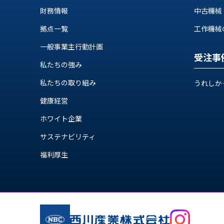
ス
納
財務情報
中古機械
テ
期
ム
拠点一覧
工作機械の自
機
機
械
一般事業主行動計画
器
情
受注事
メ
報
私たちの強み
カ
工
私たちの取り組み
うれしか
ト
作
ロ・
健康経営
機
制
械
御
ホワイト企業
の
機
自
サステナビリティ
器
動
福利厚生
化,AI,
IoT
お
知
ら