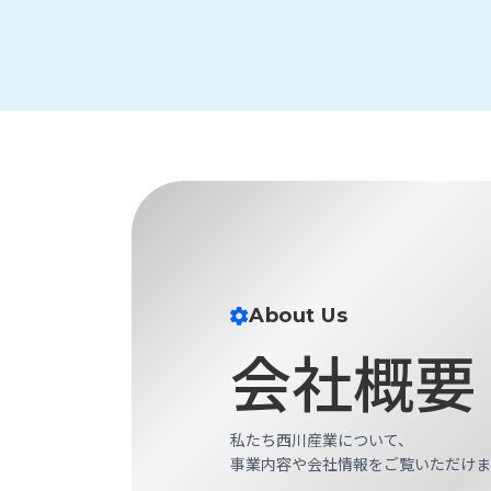
財
テ
作
務
ィ
機
情
械・
福
報
鍛
利
圧
一
厚
機
般
生
械・
事
CAD/CAM
業
主
商
ロ
行
ボ
品
動
ッ
計
情
ト
画
About Us
切
報
私
削・
会社概要
た
ツ
新
ち
ー
着
の
リ
一
強
私たち西川産業について、
ン
覧
み
事業内容や会社情報をご覧いただけま
グ・
お
測