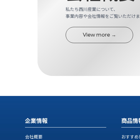
す
定・
私たち西川産業について、
す
作
事業内容や会社情報をご覧いただけま
め
業
商
工
品
具
View more →
情
環
報
境
エ
機
ン
器・
ジ
工
ニ
場
ア
設
リ
備
ン
マ
グ
テ
情
ハ
報
企業情報
商品情
ン・
中
FA
古・
シ
会社概要
おすすめ
短