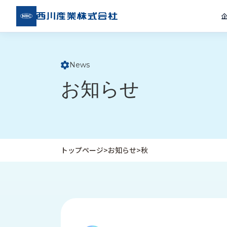
西川
産業
株式
会社
News
ト
お知らせ
ッ
プ
ペ
ー
ジ
トップページ
>
お知らせ
>
秋
企
私
受
業
た
注
情
ち
事
報
の
例
取