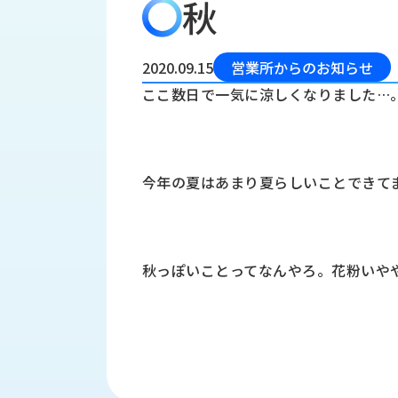
秋
会
う
社
れ
り
概
し
組
要
か
2020.09.15
営業所からのお知らせ
っ
経
み
ここ数日で一気に涼しくなりました…
た
営
受
理
私
注
念
た
ち
拠
今年の夏はあまり夏らしいことできて
の
点
取
取
一
り
扱
覧
組
メ
西
み
秋っぽいことってなんやろ。花粉いや
川
ー
サ
産
ス
業
カ
テ
の
ナ
ー
沿
ビ
革
リ
工