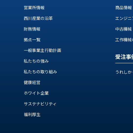
ス
納
営業所情報
商品情報
テ
期
ム
西川産業の沿革
エンジニ
機
機
械
器
財務情報
中古機械
情
メ
報
拠点一覧
工作機械の自
カ
工
一般事業主行動計画
ト
作
受注事
ロ・
機
私たちの強み
制
械
御
私たちの取り組み
うれしか
の
機
自
健康経営
器
動
ホワイト企業
化,AI,
IoT
お
サステナビリティ
知
福利厚生
ら