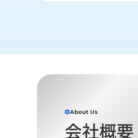
財
テ
作
務
ィ
機
情
械・
福
報
鍛
利
圧
一
厚
機
般
生
械・
事
CAD/CAM
業
主
商
ロ
行
ボ
品
動
ッ
計
情
ト
画
切
報
私
削・
た
ツ
新
ち
ー
About Us
着
の
リ
一
会社概要
強
ン
覧
み
グ・
お
測