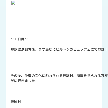
品
情
報
受
注
事
例
～１日目～
那覇空港到着後、まず最初にヒルトンのビュッフェにて昼食！
取
扱
メ
ー
カ
ー
その後、沖縄の文化に触れられる琉球村、断崖を見られる万座
学に行きました。
お
知
ら
せ/
琉球村
ブ