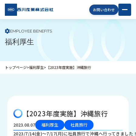
西川
お問い合わせ
産業
株式
会社
EMPLOYEE BENEFITS
福利厚生
企
業
情
報
トップページ
>
福利厚生
>
【2023年度実施】沖縄旅行
私
た
ち
の
取
り
【2023年度実施】沖縄旅行
組
み
2023.08.07
福利厚生
社員旅行
商
2023/7/14(金)～7/17(月)に社員旅行で沖縄へ行ってきました