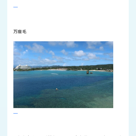
ロ
グ
採
万座毛
用
情
報
お
メ
問
ル
い
マ
合
ガ
わ
登
せ
録
awasangyo_nbc