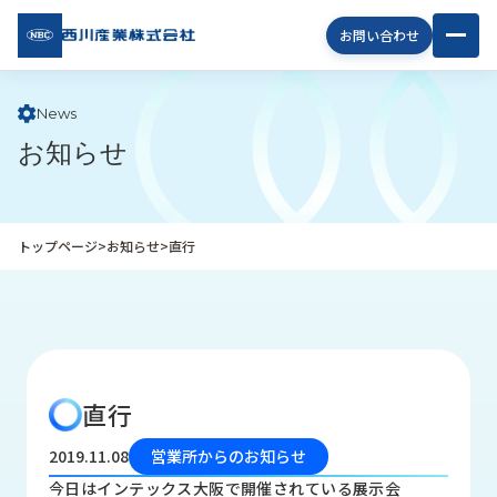
西川
お問い合わせ
産業
株式
会社
News
お知らせ
企
業
情
報
トップページ
>
お知らせ
>
直行
私
た
ち
の
取
り
直行
組
み
2019.11.08
営業所からのお知らせ
商
今日はインテックス大阪で開催されている展示会