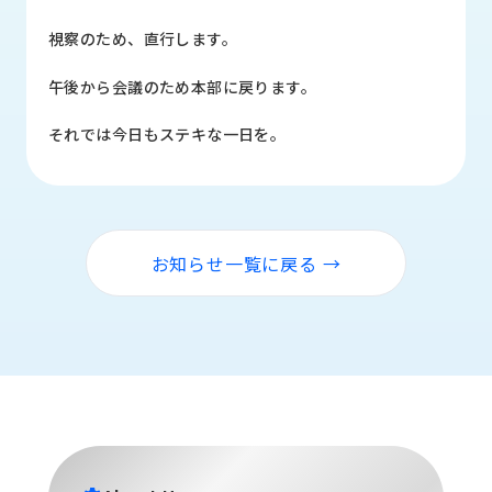
品
情
視察のため、直行します。
報
午後から会議のため本部に戻ります。
受
注
それでは今日もステキな一日を。
事
例
取
扱
お知らせ一覧に戻る →
メ
ー
カ
ー
お
知
ら
せ/
ブ