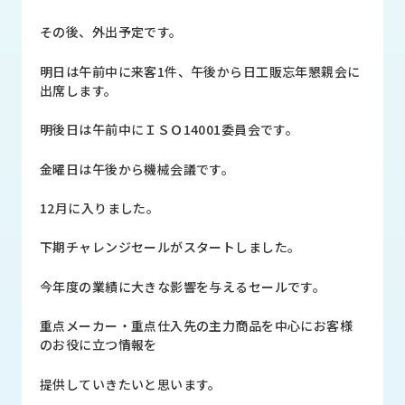
品
情
その後、外出予定です。
報
明日は午前中に来客1件、午後から日工販忘年懇親会に
受
出席します。
注
事
明後日は午前中にＩＳＯ14001委員会です。
例
金曜日は午後から機械会議です。
取
扱
12月に入りました。
メ
ー
下期チャレンジセールがスタートしました。
カ
ー
今年度の業績に大きな影響を与えるセールです。
お
重点メーカー・重点仕入先の主力商品を中心にお客様
知
のお役に立つ情報を
ら
せ/
提供していきたいと思います。
ブ