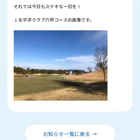
ロ
それでは今日もステキな一日を！
グ
↓太平洋クラブ六甲コースの画像です。
採
用
情
報
お
メ
問
ル
い
マ
合
ガ
わ
登
せ
録
awasangyo_nbc
お知らせ一覧に戻る →