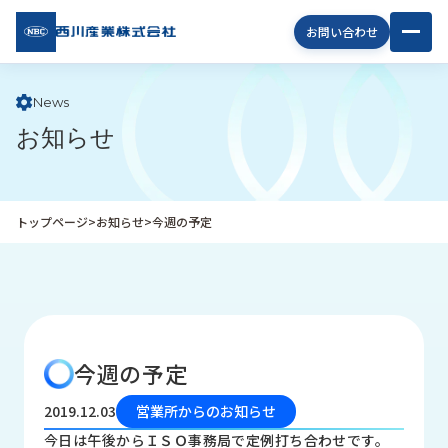
西川
お問い合わせ
産業
株式
会社
News
お知らせ
企
業
情
報
トップページ
>
お知らせ
>
今週の予定
私
た
ち
の
取
り
今週の予定
組
み
2019.12.03
営業所からのお知らせ
商
今日は午後からＩＳＯ事務局で定例打ち合わせです。