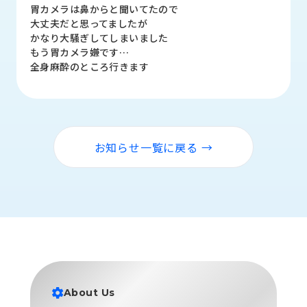
品
胃カメラは鼻からと聞いてたので
情
大丈夫だと思ってましたが
報
かなり大騒ぎしてしまいました
もう胃カメラ嫌です…
受
全身麻酔のところ行きます
注
事
例
取
お知らせ一覧に戻る →
扱
メ
ー
カ
ー
お
知
ら
せ/
About Us
ブ