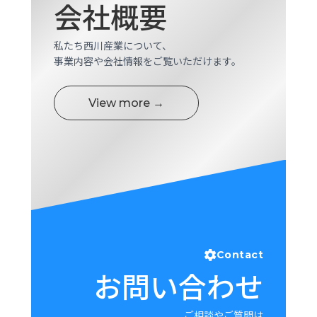
会社概要
ロ
グ
私たち西川産業について、
事業内容や会社情報をご覧いただけます。
採
用
情
View more →
報
お
メ
問
ル
い
マ
合
ガ
わ
登
せ
録
awasangyo_nbc
Contact
お問い合わせ
ご相談やご質問は