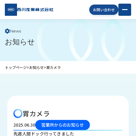
西川
お問い合わせ
産業
株式
会社
News
お知らせ
企
業
情
報
トップページ
>
お知らせ
>
胃カメラ
私
た
ち
の
取
り
胃カメラ
組
み
2025.06.30
営業所からのお知らせ
商
先週人間ドック行ってきました