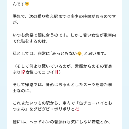
品
んです
情
報
準急で、次の乗り換え駅までは多少の時間があるのです
が、
受
注
いつも余裕で間に合うのです。しかし若い女性が電車内
事
で化粧をするのは、
例
私としては、非常に｢みっともない
｣と思います。
取
扱
（そして何より驚いているのが、素顔からのその変身
メ
ぶり
女性ってコワイ
）
ー
カ
そして帰路では、身形はちゃんとしたスーツを着た紳
ー
士なのに、
お
これまたいつもの駅から、車内で「缶チューハイとお
知
つまみ」をグビグビ・ポリポリと
ら
せ/
他には、ヘッドホンの音漏れも気にしない若造とか、
ブ