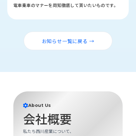
ロ
電車乗車のマナーを周知徹底して貰いたいものです。
グ
採
用
お知らせ一覧に戻る →
情
報
お
メ
問
ル
い
マ
合
ガ
わ
登
せ
録
awasangyo_nbc
About Us
会社概要
私たち西川産業について、