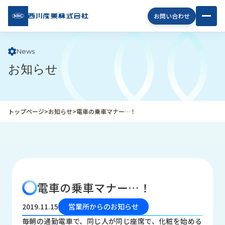
西川
お問い合わせ
産業
株式
会社
News
お知らせ
企
業
情
報
トップページ
>
お知らせ
>
電車の乗車マナー…！
私
た
ち
の
取
り
電車の乗車マナー…！
組
み
2019.11.15
営業所からのお知らせ
商
毎朝の通勤電車で、同じ人が同じ座席で、化粧を始める