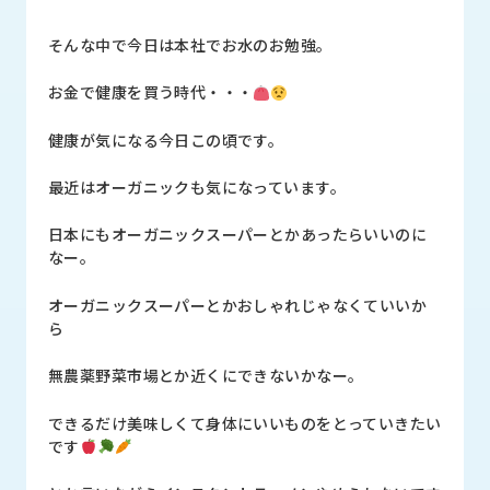
ロ
グ
そんな中で今日は本社でお水のお勉強。
お金で健康を買う時代・・・
採
用
健康が気になる今日この頃です。
情
報
最近はオーガニックも気になっています。
お
メ
問
ル
日本にもオーガニックスーパーとかあったらいいのに
い
マ
なー。
合
ガ
わ
登
オーガニックスーパーとかおしゃれじゃなくていいか
せ
録
ら
awasangyo_nbc
無農薬野菜市場とか近くにできないかなー。
できるだけ美味しくて身体にいいものをとっていきたい
です