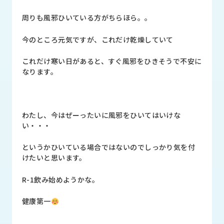
品
情
周りも風邪ひいている方がちらほら。。
報
今のところ元気ですが、これだけ乾燥していて
受
注
これだけ寒い日があると、すぐ風邪をひきそうで不安に
事
なります。
例
取
扱
わたし、今はぜーったいに風邪をひいてはいけな
メ
い・・・
ー
カ
というかひいている場合ではないのでしっかり気を付
ー
けたいと思います。
お
R-1飲み始めようかな。
知
ら
健康第一
せ/
ブ