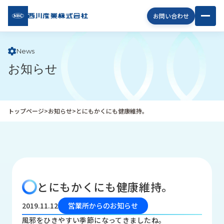
西川
お問い合わせ
産業
株式
会社
News
お知らせ
企
業
情
報
トップページ
>
お知らせ
>
とにもかくにも健康維持。
私
た
ち
の
取
り
とにもかくにも健康維持。
組
み
2019.11.12
営業所からのお知らせ
商
風邪をひきやすい季節になってきましたね。