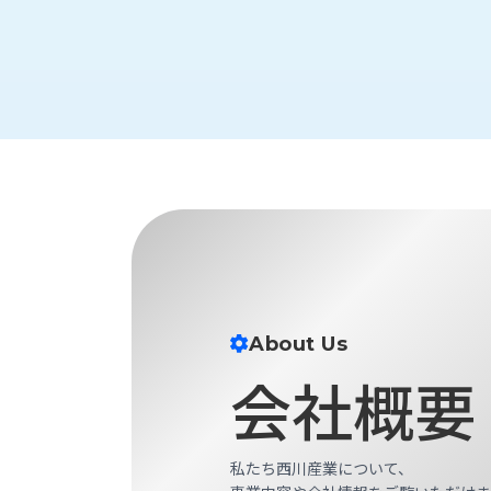
財
テ
作
務
ィ
機
情
械・
福
報
鍛
利
圧
一
厚
機
般
生
械・
事
CAD/CAM
業
主
商
ロ
行
ボ
品
動
ッ
計
情
ト
画
切
報
私
About Us
削・
た
ツ
新
会社概要
ち
ー
着
の
リ
一
強
ン
覧
み
グ・
私たち西川産業について、
お
測