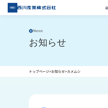
西川
産業
株式
会社
News
ト
お知らせ
ッ
プ
ペ
ー
ジ
トップページ
>
お知らせ
>
カメムシ
企
私
受
業
た
注
情
ち
事
報
の
例
取