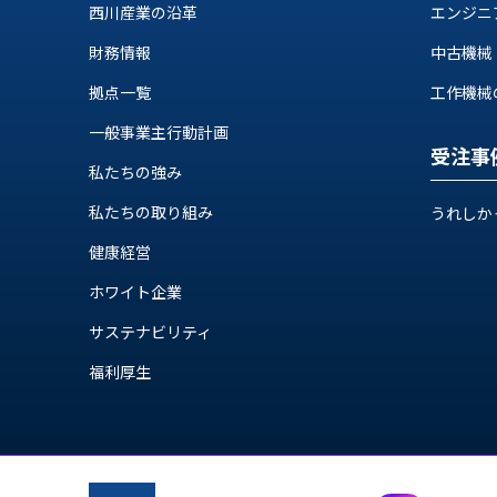
ス
西川産業の沿革
エンジニ
納
テ
期
財務情報
中古機械
ム
機
機
拠点一覧
工作機械の自
械
器
情
一般事業主行動計画
メ
報
受注事
カ
私たちの強み
工
ト
作
私たちの取り組み
ロ・
うれしか
機
制
械
健康経営
御
の
機
ホワイト企業
自
器
動
サステナビリティ
化,AI,
福利厚生
IoT
お
知
ら