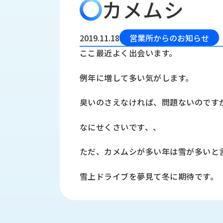
カメムシ
会
う
社
れ
り
概
し
組
要
か
2019.11.18
営業所からのお知らせ
っ
経
み
ここ最近よく出会います。
た
営
受
理
私
例年に増して多い気がします。
注
念
た
ち
拠
臭いのさえなければ、問題ないのです
の
点
取
取
一
なにせくさいです、、
り
扱
覧
組
メ
西
み
ただ、カメムシが多い年は雪が多いと
川
ー
サ
産
ス
雪上ドライブを夢見て冬に期待です。
業
カ
テ
の
ナ
ー
沿
ビ
革
リ
工