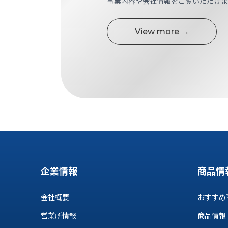
事業内容や会社情報をご覧いただけま
す
定・
す
作
め
View more →
業
商
工
品
具
情
環
報
境
エ
機
ン
器・
ジ
工
ニ
場
ア
設
リ
備
ン
マ
グ
企業情報
商品情
テ
情
ハ
報
会社概要
おすすめ
ン・
中
FA
営業所情報
商品情報
古・
シ
短