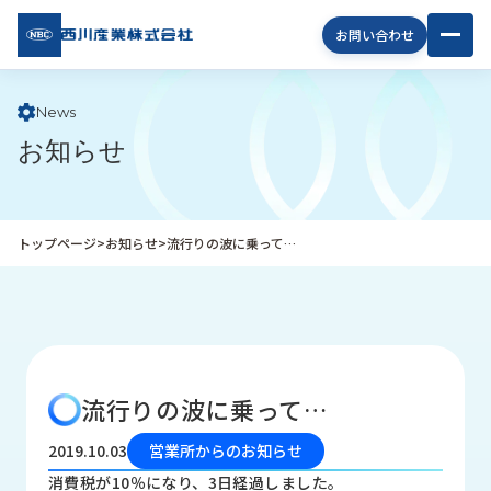
西川
お問い合わせ
産業
株式
会社
News
お知らせ
企
業
情
報
トップページ
>
お知らせ
>
流行りの波に乗って…
私
た
ち
の
取
り
流行りの波に乗って…
組
み
2019.10.03
営業所からのお知らせ
商
消費税が10％になり、3日経過しました。