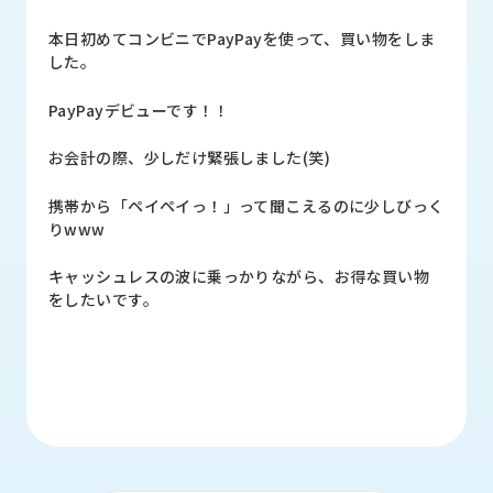
品
情
本日初めてコンビニでPayPayを使って、買い物をしま
報
した。
受
PayPayデビューです！！
注
事
お会計の際、少しだけ緊張しました(笑)
例
携帯から「ペイペイっ！」って聞こえるのに少しびっく
取
りwww
扱
メ
キャッシュレスの波に乗っかりながら、お得な買い物
ー
をしたいです。
カ
ー
お
知
ら
せ/
ブ