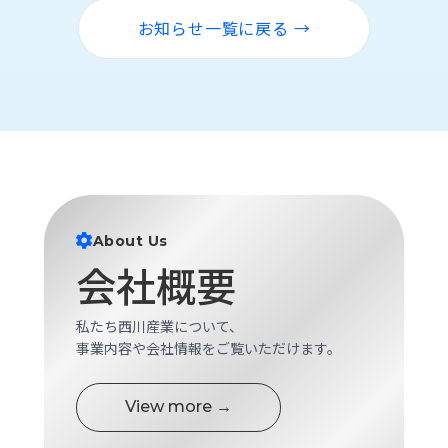
ロ
お知らせ一覧に戻る →
グ
採
用
情
報
お
メ
問
ル
い
マ
About Us
合
ガ
会社概要
わ
登
せ
録
私たち西川産業について、
awasangyo_nbc
事業内容や会社情報をご覧いただけます。
View more →