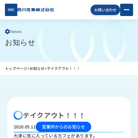
西川
お問い合わせ
産業
株式
会社
News
お知らせ
企
業
情
報
トップページ
>
お知らせ
>
テイクアウト！！！
私
た
ち
の
取
り
テイクアウト！！！
組
み
2020.05.11
営業所からのお知らせ
商
大津に気に入っているカフェがあります。