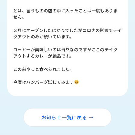
品
情
とは、言うものの店の中に入ったことは一度もありま
報
せん。
受
３月にオープンしたばかりでしたがコロナの影響でテイ
注
クアウトのみが続いています。
事
例
コーヒーが美味しいのは当然なのですがここのテイク
アウトするカレーが絶品です。
取
扱
この前やっと食べられました。
メ
ー
今度はハンバーグ試してみます
カ
ー
お
知
お知らせ一覧に戻る →
ら
せ/
ブ