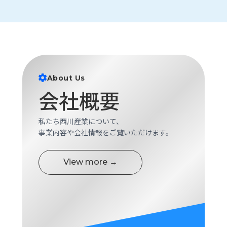
ロ
グ
採
用
情
About Us
報
会社概要
お
メ
問
ル
い
マ
私たち西川産業について、
合
ガ
事業内容や会社情報をご覧いただけます。
わ
登
せ
録
View more →
awasangyo_nbc