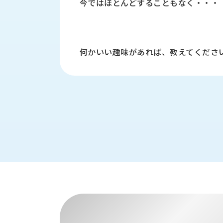
今ではほとんどすることもなく・・・
財
テ
作
務
ィ
機
情
械・
福
報
鍛
利
圧
一
何かいい趣味があれば、教えてくださ
厚
機
般
生
械・
事
CAD/CAM
業
主
商
ロ
行
ボ
品
動
ッ
計
情
ト
画
切
報
私
削・
た
ツ
新
ち
ー
着
の
リ
一
強
ン
覧
み
グ・
お
測