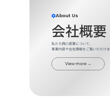
す
定・
す
作
め
About Us
業
商
工
会社概要
品
具
情
環
報
境
エ
私たち西川産業について、
機
ン
事業内容や会社情報をご覧いただけま
器・
ジ
工
ニ
場
View more →
ア
設
リ
備
ン
マ
グ
テ
情
ハ
報
ン・
中
FA
古・
シ
短