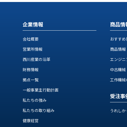
ス
納
テ
期
ム
機
機
企業情報
商品情
械
器
情
メ
報
会社概要
おすすめ
カ
工
ト
営業所情報
商品情報
作
ロ・
機
西川産業の沿革
エンジニ
制
械
御
財務情報
中古機械
の
機
自
器
拠点一覧
工作機械の自
動
化,AI,
一般事業主行動計画
IoT
受注事
お
私たちの強み
知
私たちの取り組み
うれしか
ら
健康経営