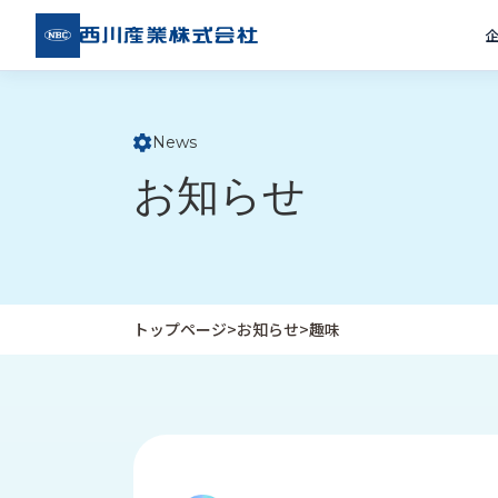
西川
産業
株式
会社
News
ト
お知らせ
ッ
プ
ペ
ー
ジ
トップページ
>
お知らせ
>
趣味
企
私
受
業
た
注
情
ち
事
報
の
例
取