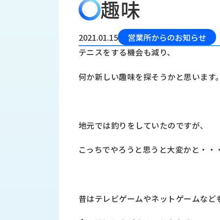
趣味
会
う
社
れ
り
概
し
組
要
か
2021.01.15
営業所からのお知らせ
っ
経
み
テニスをする機会も減り、
た
営
受
理
私
何か新しい趣味を探そうかと思います
注
念
た
ち
拠
の
点
取
取
一
地元では釣りをしていたのですが、
り
扱
覧
組
メ
西
み
こっちでやろうと思うと大変かと・・
川
ー
サ
産
ス
業
カ
テ
の
ナ
ー
昔はテレビゲームやネットゲームなど
沿
ビ
革
リ
工