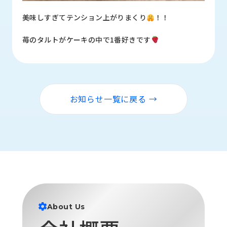
ロ
美味しすぎてテンション上がりまくり
！！
グ
苺のタルトがケーキの中で1番好きです
採
用
情
報
お
メ
お知らせ一覧に戻る →
問
ル
い
マ
合
ガ
わ
登
せ
録
awasangyo_nbc
About Us