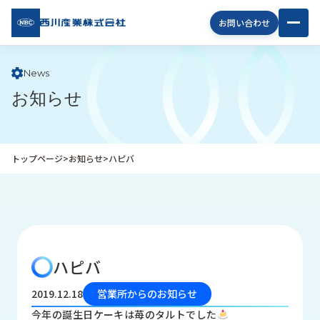
西川
お問い合わせ
産業
株式
会社
News
お知らせ
企
業
情
報
トップページ
>
お知らせ
>
ハピバ
私
た
ち
の
取
り
ハピバ
組
み
2019.12.18
営業所からのお知らせ
商
今年の誕生日ケーキは苺のタルトでした