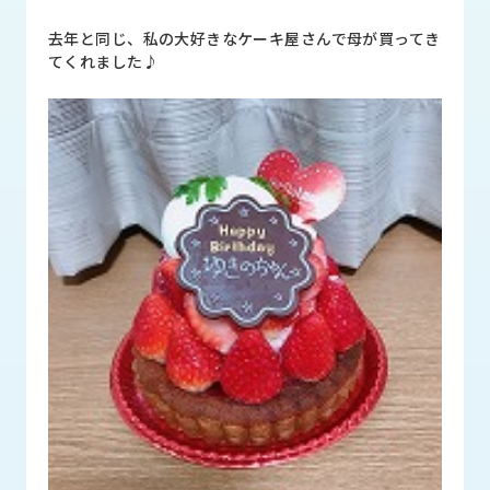
品
情
去年と同じ、私の大好きなケーキ屋さんで母が買ってき
報
てくれました♪
受
注
事
例
取
扱
メ
ー
カ
ー
お
知
ら
せ/
ブ