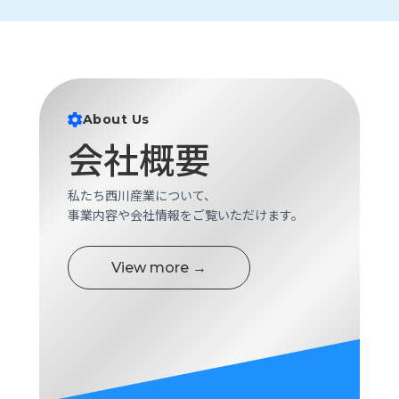
ロ
グ
採
用
About Us
情
報
会社概要
お
メ
問
ル
私たち西川産業について、
い
マ
事業内容や会社情報をご覧いただけます。
合
ガ
わ
登
せ
録
View more →
awasangyo_nbc