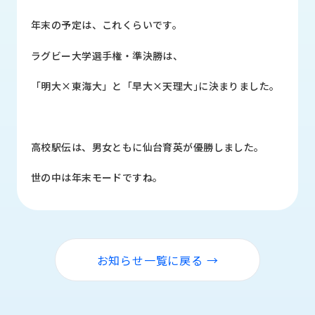
品
情
年末の予定は、これくらいです。
報
ラグビー大学選手権・準決勝は、
受
注
「明大×東海大」と「早大×天理大｣に決まりました。
事
例
取
高校駅伝は、男女ともに仙台育英が優勝しました。
扱
メ
世の中は年末モードですね。
ー
カ
ー
お
お知らせ一覧に戻る →
知
ら
せ/
ブ