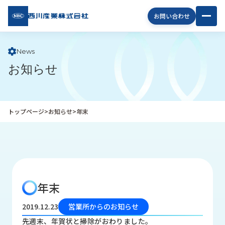
西川
お問い合わせ
産業
株式
会社
News
お知らせ
企
業
情
報
トップページ
>
お知らせ
>
年末
私
た
ち
の
取
り
年末
組
み
2019.12.23
営業所からのお知らせ
商
先週末、年賀状と掃除がおわりました。