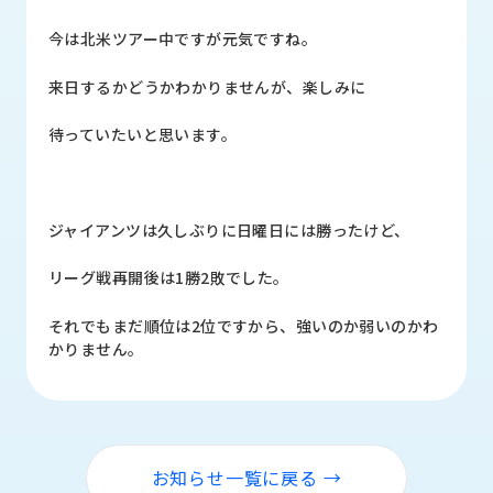
品
情
今は北米ツアー中ですが元気ですね。
報
来日するかどうかわかりませんが、楽しみに
受
注
待っていたいと思います。
事
例
取
ジャイアンツは久しぶりに日曜日には勝ったけど、
扱
メ
リーグ戦再開後は1勝2敗でした。
ー
カ
それでもまだ順位は2位ですから、強いのか弱いのかわ
ー
かりません。
お
知
ら
せ/
お知らせ一覧に戻る →
ブ