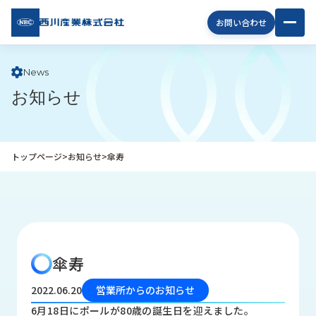
西川
お問い合わせ
産業
株式
会社
News
お知らせ
企
業
情
報
トップページ
>
お知らせ
>
傘寿
私
た
ち
の
取
り
傘寿
組
み
2022.06.20
営業所からのお知らせ
商
6月18日にポールが80歳の誕生日を迎えました。