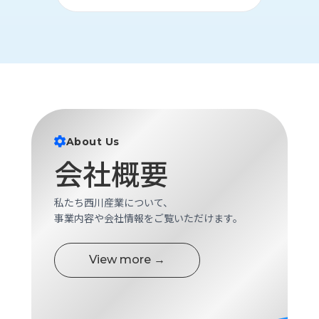
ロ
グ
採
用
情
報
お
メ
About Us
問
ル
会社概要
い
マ
合
ガ
わ
登
私たち西川産業について、
せ
録
事業内容や会社情報をご覧いただけます。
awasangyo_nbc
View more →