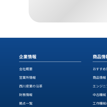
す
定・
す
作
め
業
商
工
品
具
情
環
報
境
エ
機
ン
器・
ジ
工
企業情報
商品情
ニ
場
ア
設
リ
会社概要
おすすめ
備
ン
マ
営業所情報
商品情報
グ
テ
情
西川産業の沿革
エンジニ
ハ
報
ン・
財務情報
中古機械
中
FA
古・
拠点一覧
工作機械の自
シ
短