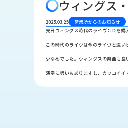
ウィングス
会
う
社
れ
り
概
し
組
要
か
2025.03.25
営業所からのお知らせ
っ
経
み
先日ウィングス時代のライヴＣＤを購
た
営
受
理
私
この時代のライヴは今のライヴと違い
注
念
た
ち
拠
少なめでした。ウィングスの楽曲も良
の
点
取
取
一
演奏に勢いもありますし、カッコイイ
り
扱
覧
組
メ
西
み
川
ー
サ
産
ス
業
カ
テ
の
ナ
ー
沿
ビ
革
リ
工