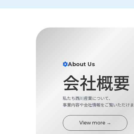
財
テ
作
務
ィ
機
情
械・
福
報
鍛
利
圧
一
厚
機
般
生
械・
事
CAD/CAM
業
主
商
ロ
行
About Us
ボ
品
動
ッ
会社概要
計
情
ト
画
切
報
私
削・
私たち西川産業について、
た
ツ
新
事業内容や会社情報をご覧いただけま
ち
ー
着
の
リ
一
強
ン
覧
View more →
み
グ・
お
測