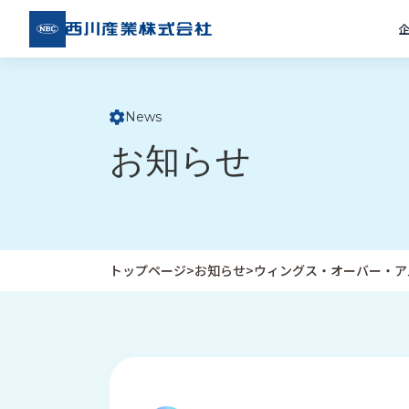
西川
産業
株式
会社
News
ト
お知らせ
ッ
プ
ペ
ー
ジ
トップページ
>
お知らせ
>
ウィングス・オーバー・ア
企
私
受
業
た
注
情
ち
事
報
の
例
取