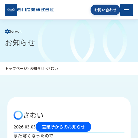
西川
お問い合わせ
産業
株式
会社
News
お知らせ
企
業
情
報
トップページ
>
お知らせ
>
さむい
私
た
ち
の
取
り
さむい
組
み
2026.03.03
営業所からのお知らせ
商
また寒くなったので