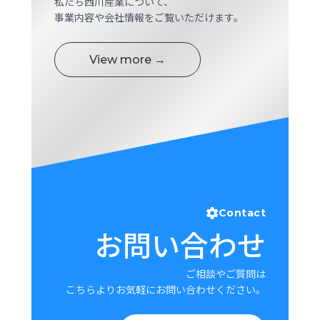
私たち西川産業について、
ロ
事業内容や会社情報をご覧いただけます。
グ
View more →
採
用
情
報
お
メ
問
ル
い
マ
合
ガ
わ
登
せ
録
Contact
お問い合わせ
awasangyo_nbc
ご相談やご質問は
こちらよりお気軽にお問い合わせください。