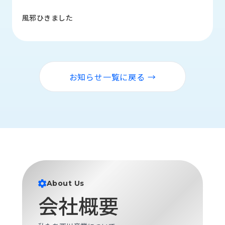
品
情
風邪ひきました
報
受
注
事
お知らせ一覧に戻る →
例
取
扱
メ
ー
カ
ー
お
About Us
知
会社概要
ら
せ/
ブ