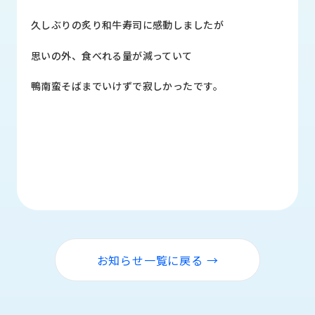
品
情
久しぶりの炙り和牛寿司に感動しましたが
報
思いの外、食べれる量が減っていて
受
注
鴨南蛮そばまでいけずで寂しかったです。
事
例
取
扱
メ
ー
カ
ー
お
お知らせ一覧に戻る →
知
ら
せ/
ブ