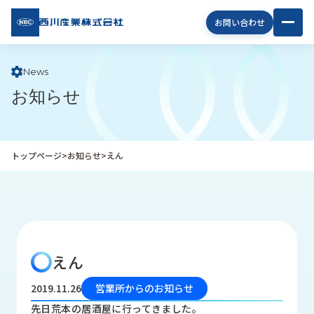
西川
お問い合わせ
産業
株式
会社
News
お知らせ
企
業
情
報
トップページ
>
お知らせ
>
えん
私
た
ち
の
取
り
えん
組
み
2019.11.26
営業所からのお知らせ
商
先日荒本の居酒屋に行ってきました。