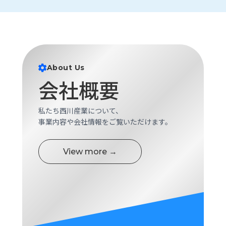
ロ
グ
採
用
About Us
情
報
会社概要
お
メ
問
ル
私たち西川産業について、
い
マ
事業内容や会社情報をご覧いただけます。
合
ガ
わ
登
せ
録
View more →
awasangyo_nbc