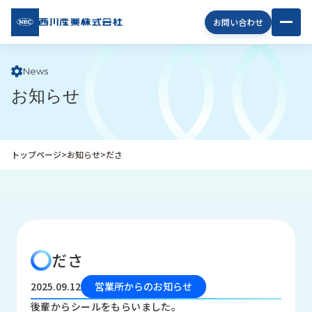
西川
お問い合わせ
産業
株式
会社
News
お知らせ
企
業
情
報
トップページ
>
お知らせ
>
ださ
私
た
ち
の
取
り
ださ
組
み
2025.09.12
営業所からのお知らせ
商
後輩からシールをもらいました。