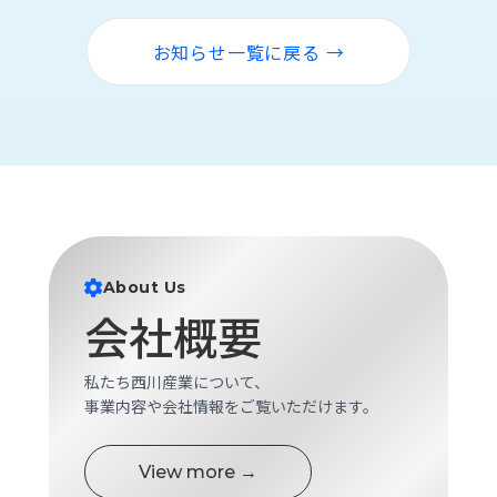
ロ
グ
お知らせ一覧に戻る →
採
用
情
報
お
メ
問
ル
い
マ
合
ガ
About Us
わ
登
会社概要
せ
録
awasangyo_nbc
私たち西川産業について、
事業内容や会社情報をご覧いただけます。
View more →