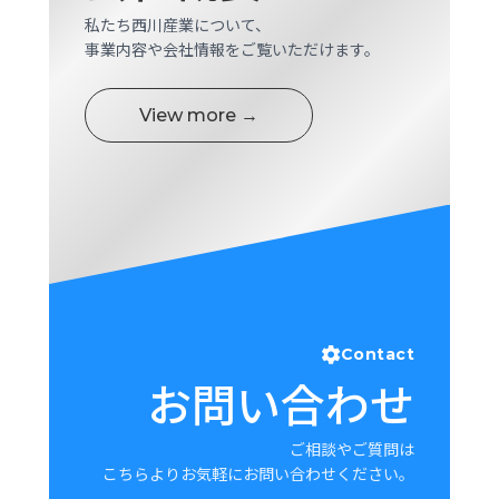
ロ
私たち西川産業について、
グ
事業内容や会社情報をご覧いただけます。
採
View more →
用
情
報
お
メ
問
ル
い
マ
合
ガ
わ
登
せ
録
Contact
awasangyo_nbc
お問い合わせ
ご相談やご質問は
こちらよりお気軽にお問い合わせください。