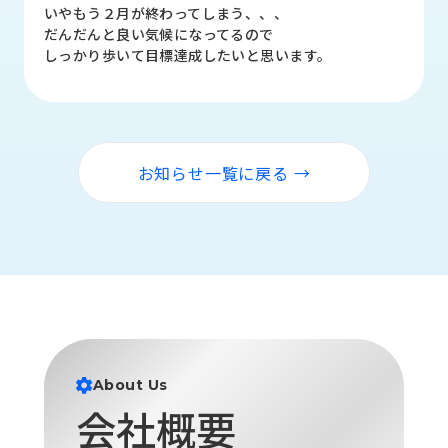
品
いやもう２月が終わってしまう、、、
情
だんだんと良い気候になってるので
報
しっかり歩いて目標達成したいと思います。
受
注
事
例
お知らせ一覧に戻る →
取
扱
メ
ー
カ
ー
お
知
About Us
ら
会社概要
せ/
ブ