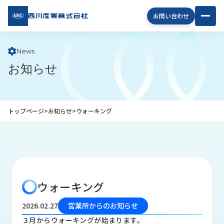
西川
お問い合わせ
産業
株式
会社
News
お知らせ
企
業
情
報
トップページ
>
お知らせ
>
ウォーキング
私
た
ち
の
取
り
ウォーキング
組
み
2026.02.27
営業所からのお知らせ
商
３月からウォーキングが始まります。