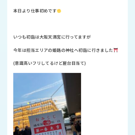
品
情
本日より仕事初めです
報
受
注
いつも初詣は大阪天満宮に行ってますが
事
例
今年は担当エリアの姫路の神社へ初詣に行きました
取
(意識高いフリしてるけど屋台目当て)
扱
メ
ー
カ
ー
お
知
ら
せ/
ブ