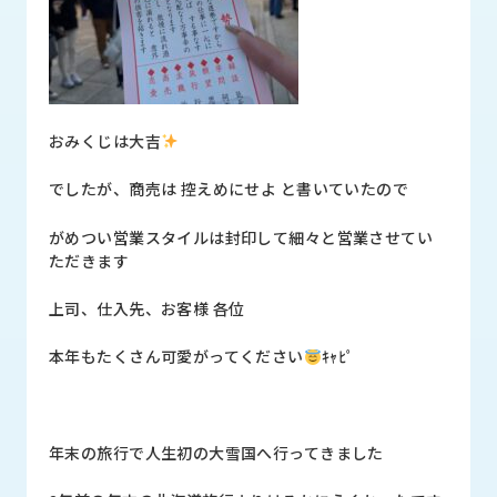
ロ
グ
採
用
おみくじは大吉
情
報
でしたが、商売は 控えめにせよ と書いていたので
お
メ
問
ル
がめつい営業スタイルは封印して細々と営業させてい
い
マ
ただきます
合
ガ
わ
登
上司、仕入先、お客様 各位
せ
録
本年もたくさん可愛がってください
ｷｬﾋﾟ
awasangyo_nbc
年末の旅行で人生初の大雪国へ行ってきました