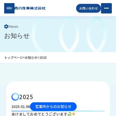
西川
お問い合わせ
産業
株式
会社
News
お知らせ
企
業
情
報
トップページ
>
お知らせ
>
2025
私
た
ち
の
取
り
2025
組
み
2025.01.06
営業所からのお知らせ
商
あけましておめでとうございます