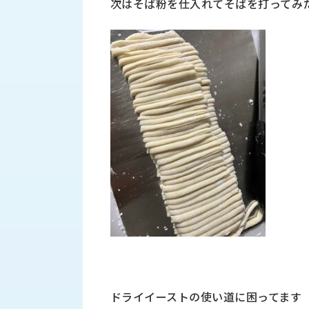
次はそば粉を仕入れてそばを打ってみ
財
テ
作
務
ィ
機
情
械・
福
報
鍛
利
圧
一
厚
機
般
生
械・
事
CAD/CAM
業
主
商
ロ
行
ボ
品
動
ッ
計
情
ト
画
切
報
私
削・
た
ツ
新
ち
ー
着
の
リ
一
強
ン
覧
み
グ・
ドライイーストの使い道に困ってます
お
測