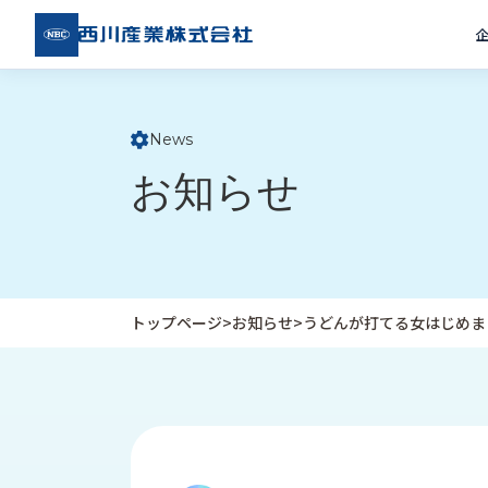
西川
産業
株式
会社
News
ト
お知らせ
ッ
プ
ペ
ー
ジ
トップページ
>
お知らせ
>
うどんが打てる女はじめま
企
私
受
業
た
注
情
ち
事
報
の
例
取