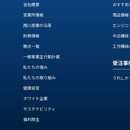
せ/
会社概要
おすすめ
ブ
営業所情報
商品情報
ロ
西川産業の沿革
エンジニ
グ
財務情報
中古機械
お
拠点一覧
工作機械の自
知
ら
一般事業主行動計画
受注事
せ
私たちの強み
営
業
私たちの取り組み
うれしか
所
健康経営
ブ
ロ
ホワイト企業
グ
サステナビリティ
社
長
福利厚生
ブ