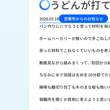
うどんが打
会
う
社
れ
り
概
し
組
要
か
2026.03.18
営業所からのお知らせ
っ
経
み
パン作りにハマろうと思って材料を揃
た
営
受
理
私
ホームベーカリーが無いので手ごねし
注
念
た
ち
拠
余った材料でこねなくていいものを考
の
点
取
取
一
動画見ながら踏みまくって、初回から
り
扱
覧
組
メ
西
み
ちなみにゆで加減は太めを10分茹でた
川
ー
サ
産
ス
綿棒も麺切り包丁も木のまな板も無い
業
カ
テ
の
ナ
ー
製麺所を開くか真剣に考えようと思い
沿
ビ
革
リ
工