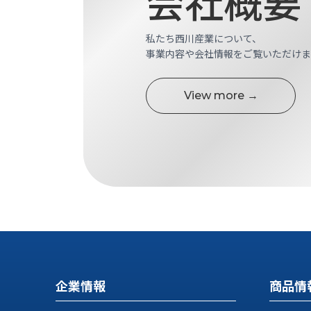
会社概要
ス
納
テ
期
ム
私たち西川産業について、
機
機
事業内容や会社情報をご覧いただけま
械
器
情
メ
報
View more →
カ
工
ト
作
ロ・
機
制
械
御
の
機
自
器
動
化,AI,
IoT
お
知
企業情報
商品情
ら