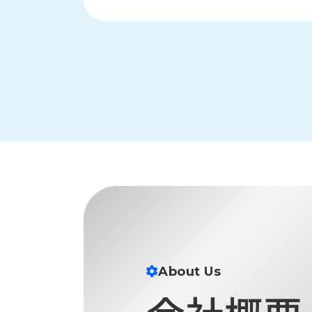
す
定・
す
作
め
業
商
工
品
具
情
環
報
境
エ
機
ン
器・
ジ
工
ニ
場
ア
設
リ
備
ン
マ
グ
テ
情
ハ
報
About Us
ン・
中
FA
古・
シ
短