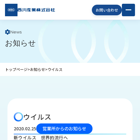
西川
お問い合わせ
産業
株式
会社
News
お知らせ
企
業
情
報
トップページ
>
お知らせ
>
ウイルス
私
た
ち
の
取
り
ウイルス
組
み
2020.02.25
営業所からのお知らせ
商
新ウイルス 世界的流行へ