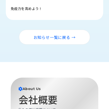
品
情
免疫力を高めよう！
報
受
注
事
お知らせ一覧に戻る →
例
取
扱
メ
ー
カ
ー
お
About Us
知
会社概要
ら
せ/
ブ