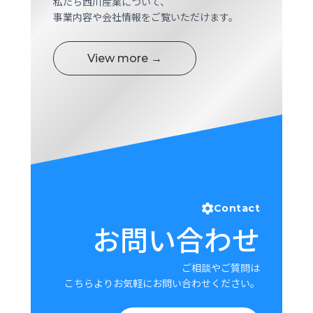
私たち西川産業について、
ロ
事業内容や会社情報をご覧いただけます。
グ
View more →
採
用
情
報
お
メ
問
ル
い
マ
合
ガ
わ
登
せ
録
Contact
お問い合わせ
awasangyo_nbc
ご相談やご質問は
こちらよりお気軽にお問い合わせください。