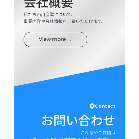
会社概要
ロ
グ
私たち西川産業について、
事業内容や会社情報をご覧いただけます。
採
用
View more →
情
報
お
メ
問
ル
い
マ
合
ガ
わ
登
せ
録
awasangyo_nbc
Contact
お問い合わせ
ご相談やご質問は