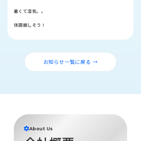
品
情
暑くて湿気。。
報
体調崩しそう！
受
注
事
例
お知らせ一覧に戻る →
取
扱
メ
ー
カ
ー
お
知
ら
About Us
せ/
ブ