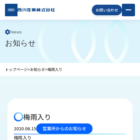
西川
お問い合わせ
産業
株式
会社
News
お知らせ
企
業
情
報
トップページ
>
お知らせ
>
梅雨入り
私
た
ち
の
取
り
梅雨入り
組
み
2020.06.15
営業所からのお知らせ
商
梅雨入り