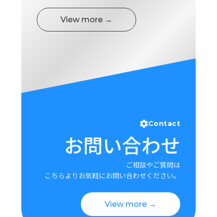
ロ
グ
View more →
採
用
情
報
お
メ
問
ル
い
マ
合
ガ
Contact
わ
登
お問い合わせ
せ
録
awasangyo_nbc
ご相談やご質問は
こちらよりお気軽にお問い合わせください。
View more →