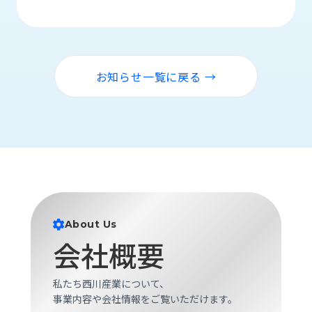
品
情
報
受
お知らせ一覧に戻る →
注
事
例
取
扱
メ
ー
カ
ー
About Us
会社概要
お
知
ら
私たち西川産業について、
せ/
事業内容や会社情報をご覧いただけます。
ブ