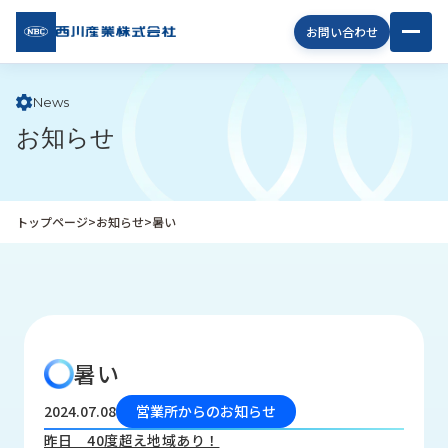
西川
お問い合わせ
産業
株式
会社
News
お知らせ
企
業
情
報
トップページ
>
お知らせ
>
暑い
私
た
ち
の
取
り
暑い
組
み
2024.07.08
営業所からのお知らせ
商
昨日 40度超え地域あり！