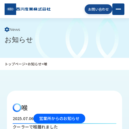
西川
お問い合わせ
産業
株式
会社
News
お知らせ
企
業
情
報
トップページ
>
お知らせ
>
喉
私
た
ち
の
取
り
喉
組
み
2025.07.06
営業所からのお知らせ
商
クーラーで喉腫れました