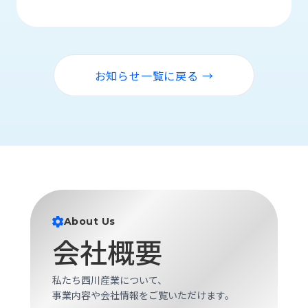
品
情
報
受
お知らせ一覧に戻る →
注
事
例
取
扱
メ
ー
カ
ー
About Us
会社概要
お
知
ら
私たち西川産業について、
せ/
事業内容や会社情報をご覧いただけます。
ブ