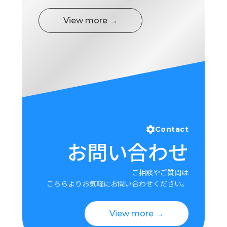
ロ
グ
View more →
採
用
情
報
お
メ
問
ル
い
マ
合
ガ
Contact
わ
登
お問い合わせ
せ
録
awasangyo_nbc
ご相談やご質問は
こちらよりお気軽にお問い合わせください。
View more →