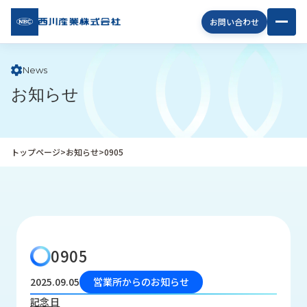
西川
お問い合わせ
産業
株式
会社
News
お知らせ
企
業
情
報
トップページ
>
お知らせ
>
0905
私
た
ち
の
取
り
0905
組
み
2025.09.05
営業所からのお知らせ
商
記念日