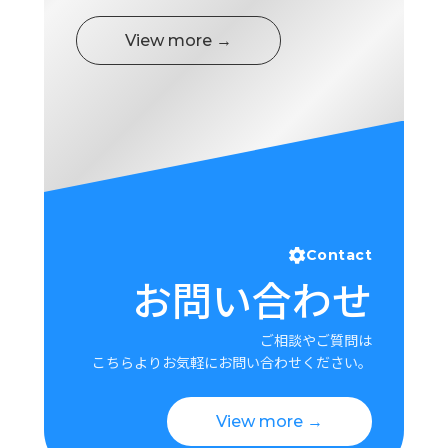
ロ
グ
View more →
採
用
情
報
お
メ
問
ル
い
マ
合
ガ
Contact
わ
登
お問い合わせ
せ
録
awasangyo_nbc
ご相談やご質問は
こちらよりお気軽にお問い合わせください。
View more →