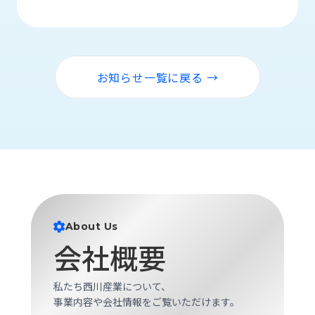
品
情
報
受
お知らせ一覧に戻る →
注
事
例
取
扱
メ
ー
カ
ー
About Us
会社概要
お
知
ら
私たち西川産業について、
せ/
事業内容や会社情報をご覧いただけます。
ブ