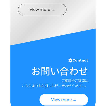
ロ
グ
View more →
採
用
情
報
お
メ
問
ル
い
マ
合
ガ
Contact
わ
登
お問い合わせ
せ
録
awasangyo_nbc
ご相談やご質問は
こちらよりお気軽にお問い合わせください。
View more →