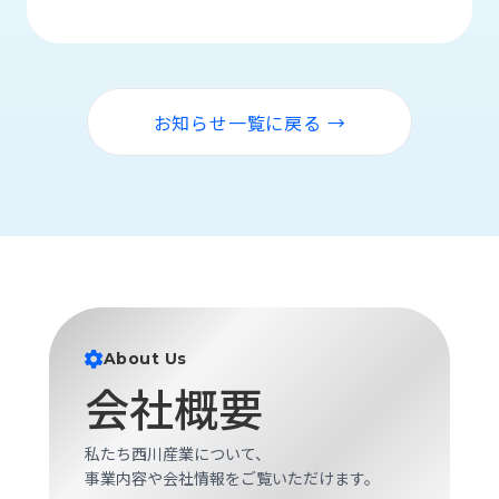
品
情
報
受
お知らせ一覧に戻る →
注
事
例
取
扱
メ
ー
カ
ー
About Us
会社概要
お
知
ら
私たち西川産業について、
せ/
事業内容や会社情報をご覧いただけます。
ブ