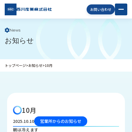
西川
お問い合わせ
産業
株式
会社
News
お知らせ
企
業
情
報
トップページ
>
お知らせ
>
10月
私
た
ち
の
取
り
10月
組
み
2025.10.10
営業所からのお知らせ
商
朝は冷えます