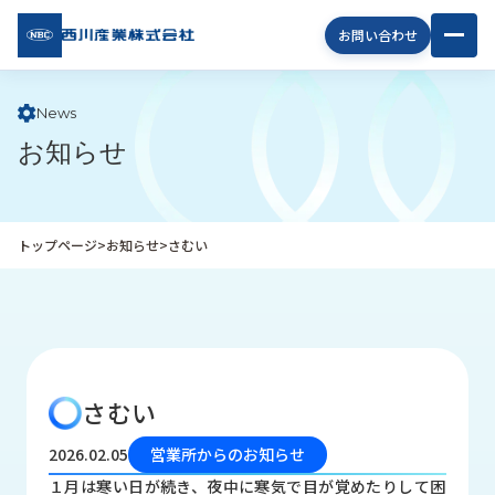
西川
お問い合わせ
産業
株式
会社
News
お知らせ
企
業
情
報
トップページ
>
お知らせ
>
さむい
私
た
ち
の
取
り
さむい
組
み
2026.02.05
営業所からのお知らせ
商
１月は寒い日が続き、夜中に寒気で目が覚めたりして困