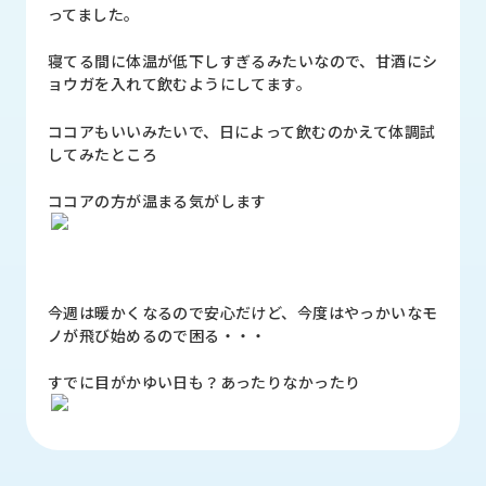
品
ってました。
情
報
寝てる間に体温が低下しすぎるみたいなので、甘酒にシ
ョウガを入れて飲むようにしてます。
受
注
ココアもいいみたいで、日によって飲むのかえて体調試
事
してみたところ
例
ココアの方が温まる気がします
取
扱
メ
ー
今週は暖かくなるので安心だけど、今度はやっかいなモ
カ
ノが飛び始めるので困る・・・
ー
すでに目がかゆい日も？あったりなかったり
お
知
ら
せ/
ブ