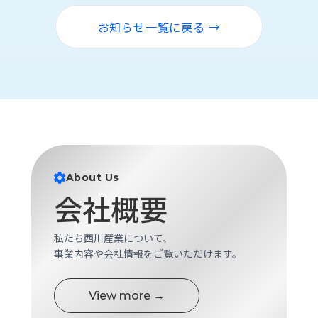
ロ
グ
お知らせ一覧に戻る →
採
用
情
報
お
メ
問
ル
い
マ
About Us
合
ガ
わ
登
会社概要
せ
録
私たち西川産業について、
awasangyo_nbc
事業内容や会社情報をご覧いただけます。
View more →