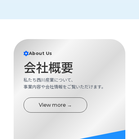
ロ
グ
採
用
情
報
About Us
お
メ
会社概要
問
ル
い
マ
合
ガ
私たち西川産業について、
わ
登
事業内容や会社情報をご覧いただけます。
せ
録
awasangyo_nbc
View more →