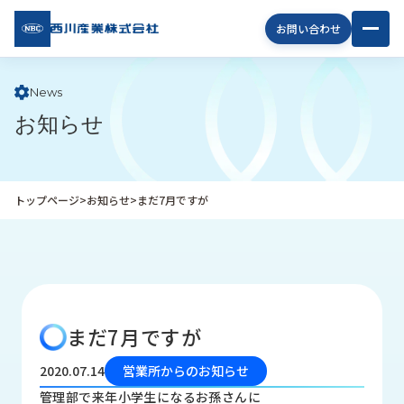
西川
お問い合わせ
産業
株式
会社
News
お知らせ
企
業
情
報
トップページ
>
お知らせ
>
まだ7月ですが
私
た
ち
の
取
り
まだ7月ですが
組
み
2020.07.14
営業所からのお知らせ
商
管理部で来年小学生になるお孫さんに