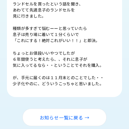
品
ランドセルを買ったという話を聞き、
情
あわてて先週息子のランドセルを
報
見に行きました。
受
種類が多すぎて悩むーーと思っていたら
注
息子は売り場に着いて１分くらいで
事
「これにする！絶対これがいい！！」と即決。
例
ちょっとお値段いいやつでしたが
６年間使うと考えたら、、それに息子が
取
気に入ってるなら・・ということでそれを購入。
扱
メ
ー
が、手元に届くのは１１月末とのことでした・・
カ
少子化やのに、どういうこっちゃと思いました。
ー
お
知
ら
お知らせ一覧に戻る →
せ/
ブ