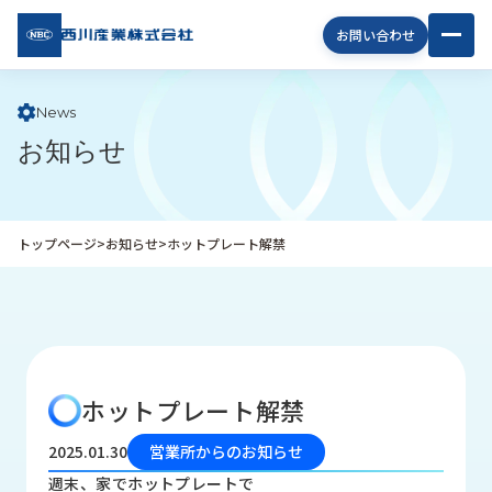
西川
お問い合わせ
産業
株式
会社
News
お知らせ
企
業
情
報
トップページ
>
お知らせ
>
ホットプレート解禁
私
た
ち
の
取
り
ホットプレート解禁
組
み
2025.01.30
営業所からのお知らせ
商
週末、家でホットプレートで