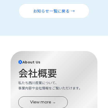
ロ
グ
お知らせ一覧に戻る →
採
用
情
報
お
メ
問
ル
い
マ
合
ガ
About Us
わ
登
会社概要
せ
録
awasangyo_nbc
私たち西川産業について、
事業内容や会社情報をご覧いただけます。
View more →