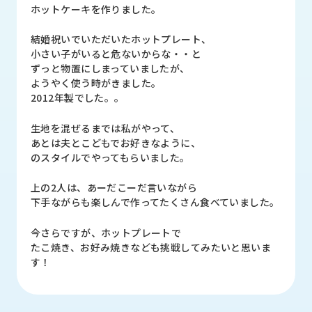
品
ホットケーキを作りました。
情
報
結婚祝いでいただいたホットプレート、
小さい子がいると危ないからな・・と
受
ずっと物置にしまっていましたが、
注
ようやく使う時がきました。
事
2012年製でした。。
例
生地を混ぜるまでは私がやって、
あとは夫とこどもでお好きなように、
取
のスタイルでやってもらいました。
扱
メ
ー
上の2人は、あーだこーだ言いながら
カ
下手ながらも楽しんで作ってたくさん食べていました。
ー
今さらですが、ホットプレートで
たこ焼き、お好み焼きなども挑戦してみたいと思いま
お
す！
知
ら
せ/
ブ