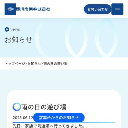
西川
お問い合わせ
産業
株式
会社
News
お知らせ
企
業
情
報
トップページ
>
お知らせ
>
雨の日の遊び場
私
た
ち
の
取
り
雨の日の遊び場
組
み
2025.06.12
営業所からのお知らせ
商
先日、家族で海遊館へ行ってきました。