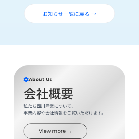
ロ
グ
お知らせ一覧に戻る →
採
用
情
報
お
メ
問
ル
い
マ
合
ガ
About Us
わ
登
会社概要
せ
録
awasangyo_nbc
私たち西川産業について、
事業内容や会社情報をご覧いただけます。
View more →