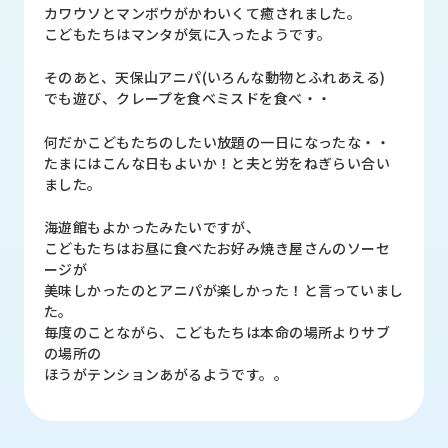
品
カワウソとマンボウがかわいくて癒されました。
情
こどもたちはマンタが気に入ったようです。
報
そのあと、天保山アニパ(いろんな動物とふれあえる)
受
でも遊び、クレープを食べミスドを食べ・・
注
事
何だかこどもたちのしたい放題の一日になったな・・
例
たまにはこんな日もよいか！と夫と労をねぎらい合い
ました。
取
扱
海遊館もよかったみたいですが、
メ
こどもたちはお昼に食べたお好み焼き屋さんのソーセ
ー
ージが
カ
美味しかったのとアニパが楽しかった！と言っていまし
ー
た。
毎度のことながら、こどもたちは本命の場所よりサブ
の場所の
お
ほうがテンションあがるようです。。
知
ら
せ/
ブ