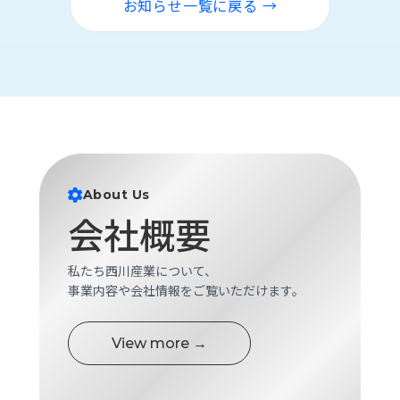
お知らせ一覧に戻る →
ロ
グ
採
用
情
報
お
メ
問
ル
About Us
い
マ
会社概要
合
ガ
わ
登
せ
録
私たち西川産業について、
事業内容や会社情報をご覧いただけます。
awasangyo_nbc
View more →