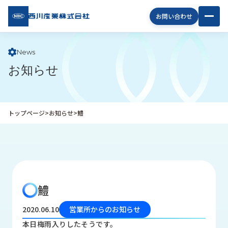
西川
お問い合わせ
産業
株式
会社
News
お知らせ
企
業
情
報
トップページ
>
お知らせ
>
鱧
私
た
ち
の
取
り
鱧
組
み
2020.06.10
営業所からのお知らせ
商
本日梅雨入りしたそうです。