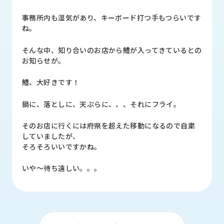
品
情
事務所内も湿気があり、キーボード打つ手もつらいです
報
ね。
受
そんな中、知り合いのお店から鱧が入ってきているとの
注
お知らせが。
事
例
鱧、大好きです！
取
鍋に、落としに、天ぷらに、、、それにフライ。
扱
メ
そのお店に行くには府県を超えた移動になるので自粛
ー
していましたが、
カ
そろそろいいですかね。
ー
いや～待ち遠しい。。。
お
知
ら
せ/
ブ