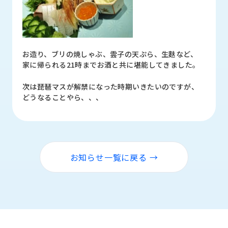
ロ
グ
採
お造り、ブリの焼しゃぶ、雲子の天ぷら、生麩など、
用
家に帰られる21時までお酒と共に堪能してきました。
情
報
次は琵琶マスが解禁になった時期いきたいのですが、
お
メ
どうなることやら、、、
問
ル
い
マ
合
ガ
わ
登
せ
録
お知らせ一覧に戻る →
awasangyo_nbc