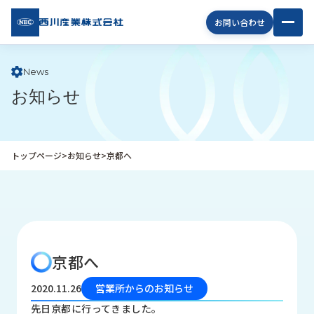
西川
お問い合わせ
産業
株式
会社
News
お知らせ
企
業
情
報
トップページ
>
お知らせ
>
京都へ
私
た
ち
の
取
り
京都へ
組
み
2020.11.26
営業所からのお知らせ
商
先日京都に行ってきました。