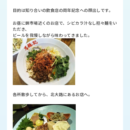
品
情
目的は知り合いの飲食店の周年記念への顔出しです。
報
お昼に錦市場近くのお店で、シビカラ汁なし担々麺をい
受
ただき、
注
ビールを我慢しながら味わってきました。
事
例
取
扱
メ
ー
カ
ー
各所散歩してから、北大路にあるお店へ。
お
知
ら
せ/
ブ